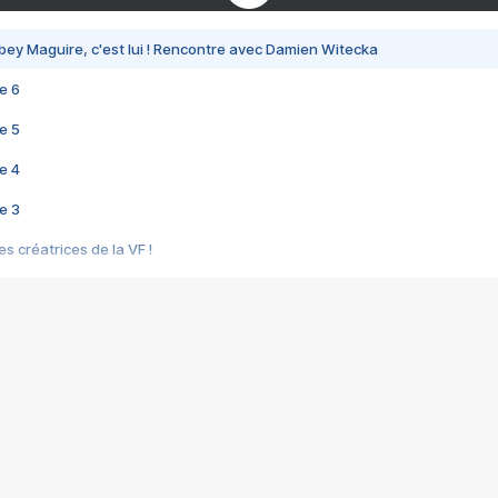
bey Maguire, c'est lui ! Rencontre avec Damien Witecka
e 6
e 5
e 4
e 3
s créatrices de la VF !
e 2
e 1
e Mektoub My Love arrive enfin ! Rencontre avec Shaïn Boumedine et Sal
i : après Toni en famille
elle réalise le bouleversant Dites lui que je l'aime
ais ! Rencontre autour de Vie privée de Rebecca Zlotowski