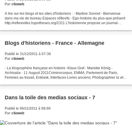
Par
clioweb
A lire sur les blogs et les sites d'historiens : - Martine Sonnet - Bienvenue
dans ma vie de bureau Espaces réflexifs - Ego-histoire du plus-que-présent
http://reflexivites.hypotheses.org/2311 L'historienne propose un journal-
carnet de bord hebdomadaire...
Blogs d'historiens - France - Allemagne
Publié le 31/12/2011 à 07:30
Par
clioweb
- La blogosphère française en histoire -Klaus Graf - Mareike König -
Archivalia - 11 August 2011Criminocorpus, EMMA, Parlement de Paris,
Femmes au travail, Enklask, Interfaces-Livres anciens, Photographier la ville,
Devenir Historien, Cléo Radar, Photo...
Dans la toile des medias sociaux - 7
Publié le 06/11/2011 à 08:00
Par
clioweb