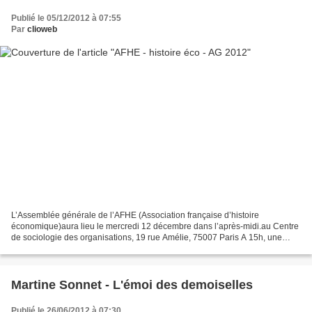
Publié le 05/12/2012 à 07:55
Par
clioweb
L’Assemblée générale de l’AFHE (Association française d’histoire
économique)aura lieu le mercredi 12 décembre dans l’après-midi.au Centre
de sociologie des organisations, 19 rue Amélie, 75007 Paris A 15h, une
table ronde portera sur deux enjeux de l’histoire...
Martine Sonnet - L'émoi des demoiselles
Publié le 26/06/2012 à 07:30