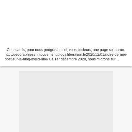
- Chers amis, pour nous géographes et, vous, lecteurs, une page se tourne.
http://geographiesenmouvement.blogs.liberation.fr/2020/12/01/notre-dernier-
post-sur-le-blog-merci-libe/ Ce 1er décembre 2020, nous migrons sur
Médiapart qui nous accueille parce...