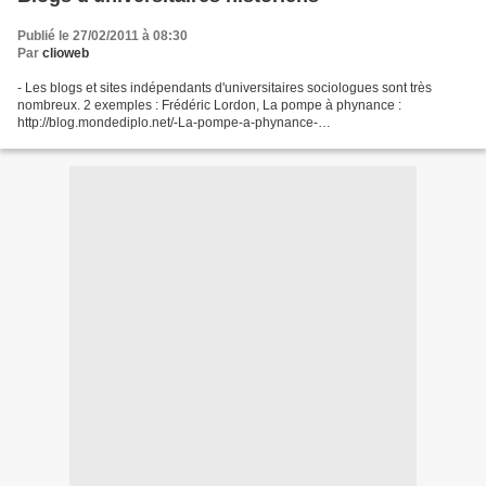
Publié le 27/02/2011 à 08:30
Par
clioweb
- Les blogs et sites indépendants d'universitaires sociologues sont très
nombreux. 2 exemples : Frédéric Lordon, La pompe à phynance :
http://blog.mondediplo.net/-La-pompe-a-phynance-
http://clioweb.free.fr/debats/lordon.htm Laurent Muchielli, Délinquance,...