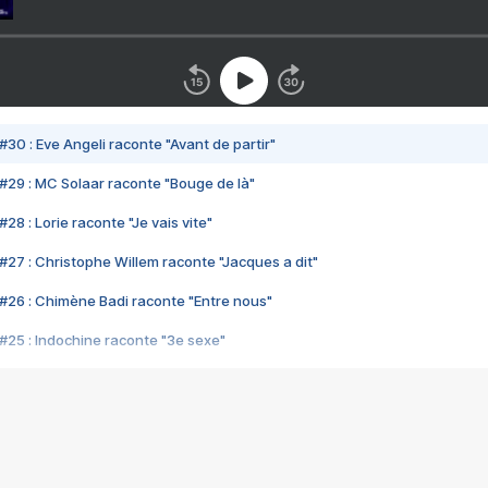
#30 : Eve Angeli raconte "Avant de partir"
#29 : MC Solaar raconte "Bouge de là"
28 : Lorie raconte "Je vais vite"
#27 : Christophe Willem raconte "Jacques a dit"
#26 : Chimène Badi raconte "Entre nous"
#25 : Indochine raconte "3e sexe"
#24 : Zaho raconte "C'est chelou"
#23 : Patrick Bruel raconte "Au café des délices"
#22 : Kyo raconte "Le chemin"