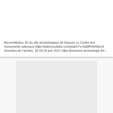
Reconstitution 3D du site archéologique de Glanum Le Centre des
monuments nationaux https://www.youtube.com/watch?v=bsMRA6N9oc8
Journées de l’archéo, 18-19-20 juin 2021 https://journees-archeologie.fr/c-
2021/accueil En 2018, à Vire-Normandie, l'Inrap...