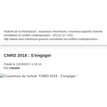
Histoire de la Résistance : nouveaux chercheurs, nouveaux apports Guerres
mondiales et conflits contemporains - 2011/2 (n° 242)
http://www.cairn.info/revue-guerres-mondiales-et-conflits-contemporains-
2011-2.htm Avant-Propos Laurent Douzou Le BCRA 1940-1944Sébastien...
CNRD 2018 : S'engager
Publié le 19/10/2017 à 19:14
Par
clioweb