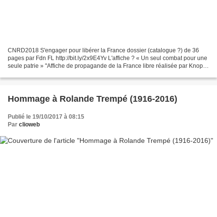
CNRD2018 S'engager pour libérer la France dossier (catalogue ?) de 36
pages par Fdn FL http://bit.ly/2x9E4Yv L'affiche ? « Un seul combat pour une
seule patrie » "Affiche de propagande de la France libre réalisée par Knopf
en Grande-Bretagne" via Google...
Hommage à Rolande Trempé (1916-2016)
Publié le 19/10/2017 à 08:15
Par
clioweb