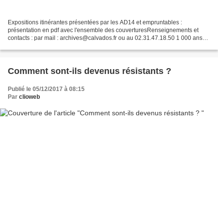
Expositions itinérantes présentées par les AD14 et empruntables :
présentation en pdf avec l'ensemble des couverturesRenseignements et
contacts : par mail : archives@calvados.fr ou au 02.31.47.18.50 1 000 ans
de Normandie - 2017 Moi Guillaume, prince...
Comment sont-ils devenus résistants ?
Publié le 05/12/2017 à 08:15
Par
clioweb