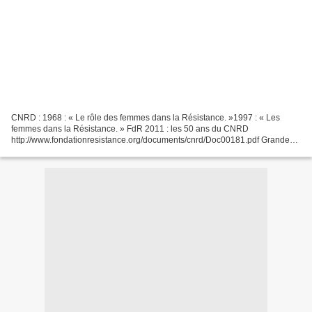
CNRD : 1968 : « Le rôle des femmes dans la Résistance. »1997 : « Les
femmes dans la Résistance. » FdR 2011 : les 50 ans du CNRD
http://www.fondationresistance.org/documents/cnrd/Doc00181.pdf Grandes
lignes du dossier proposé en 1997 par la Fondation de...