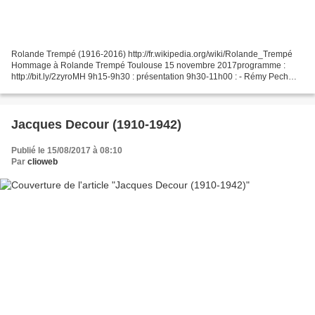
Rolande Trempé (1916-2016) http://fr.wikipedia.org/wiki/Rolande_Trempé
Hommage à Rolande Trempé Toulouse 15 novembre 2017programme :
http://bit.ly/2zyroMH 9h15-9h30 : présentation 9h30-11h00 : - Rémy Pech
(Historien, UT2J), « Un enseignement militant...
Jacques Decour (1910-1942)
Publié le 15/08/2017 à 08:10
Par
clioweb