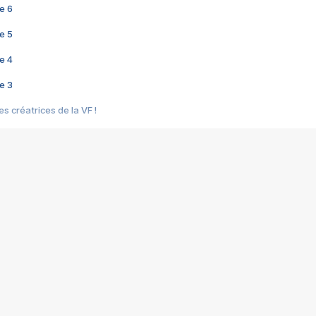
e 6
e 5
e 4
e 3
s créatrices de la VF !
e 2
e 1
e Mektoub My Love arrive enfin ! Rencontre avec Shaïn Boumedine et Sal
i : après Toni en famille
elle réalise le bouleversant Dites lui que je l'aime
ais ! Rencontre autour de Vie privée de Rebecca Zlotowski
 de Marguerite, Grave... Rencontre avec Ella Rumpf
 Les Rêveurs, un film intime sur la santé mentale