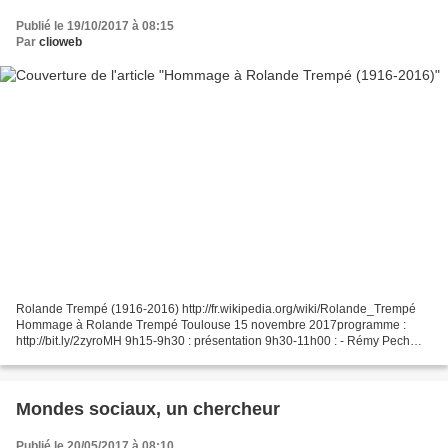
Publié le 19/10/2017 à 08:15
Par
clioweb
Rolande Trempé (1916-2016) http://fr.wikipedia.org/wiki/Rolande_Trempé
Hommage à Rolande Trempé Toulouse 15 novembre 2017programme :
http://bit.ly/2zyroMH 9h15-9h30 : présentation 9h30-11h00 : - Rémy Pech
(Historien, UT2J), « Un enseignement militant...
Mondes sociaux, un chercheur
Publié le 20/05/2017 à 08:10