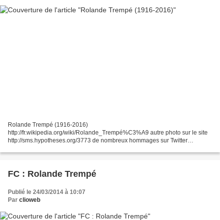
Rolande Trempé (1916-2016)
http://fr.wikipedia.org/wiki/Rolande_Trempé%C3%A9 autre photo sur le site
http://sms.hypotheses.org/3773 de nombreux hommages sur Twitter
http://twitter.com/search?q=rolande%20trempe&src=tyah - Rolande Trempé
évoque son métier...
FC : Rolande Trempé
Publié le 24/03/2014 à 10:07
Par
clioweb