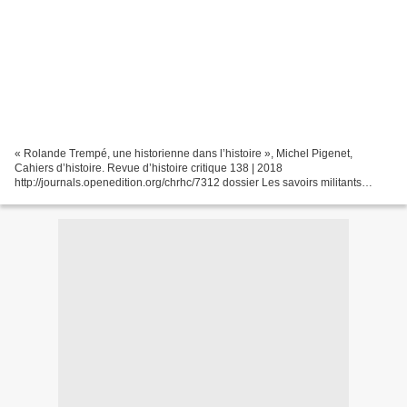
« Rolande Trempé, une historienne dans l’histoire », Michel Pigenet,
Cahiers d’histoire. Revue d’histoire critique 138 | 2018
http://journals.openedition.org/chrhc/7312 dossier Les savoirs militants
Cahiers d’histoire 138 - 2018 http://journals.openedition.org/chrhc/...