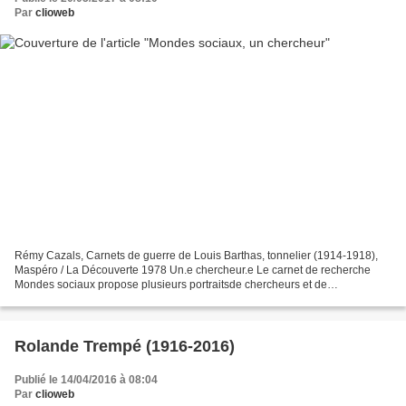
Par
clioweb
Rémy Cazals, Carnets de guerre de Louis Barthas, tonnelier (1914-1918),
Maspéro / La Découverte 1978 Un.e chercheur.e Le carnet de recherche
Mondes sociaux propose plusieurs portraitsde chercheurs et de
chercheuses. Il a été cité récemment à propos de...
Rolande Trempé (1916-2016)
Publié le 14/04/2016 à 08:04
Par
clioweb