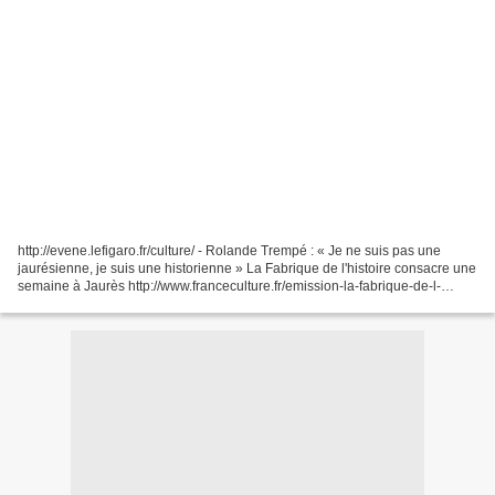
http://evene.lefigaro.fr/culture/ - Rolande Trempé : « Je ne suis pas une
jaurésienne, je suis une historienne » La Fabrique de l'histoire consacre une
semaine à Jaurès http://www.franceculture.fr/emission-la-fabrique-de-l-
histoire-0 Ce lundi matin, E....