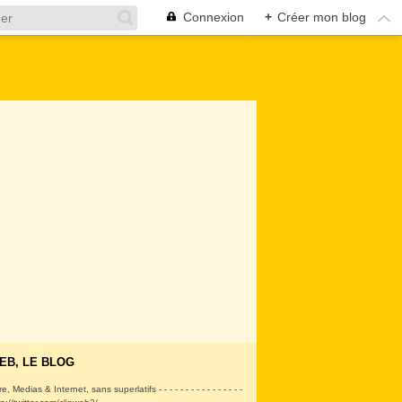
Connexion
+
Créer mon blog
EB, LE BLOG
ire, Medias & Internet, sans superlatifs - - - - - - - - - - - - - - - -