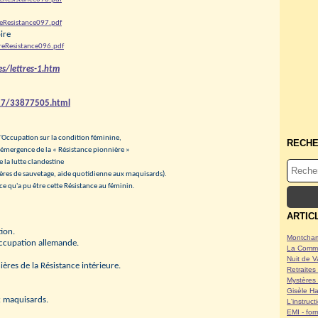
reResistance097.pdf
ire
reResistance096.pdf
s/lettres-1.htm
/27/33877505.html
l'Occupation sur la condition féminine,
RECH
l'émergence de la « Résistance pionnière »
e la lutte clandestine
ilières de sauvetage, aide quotidienne aux maquisards).
e qu'a pu être cette Résistance au féminin.
ARTIC
tion.
Montcham
Occupation allemande.
La Commu
Nuit de V
ères de la Résistance intérieure.
Retraites 
Mystères 
Gisèle Ha
x maquisards.
L'instruc
EMI - form