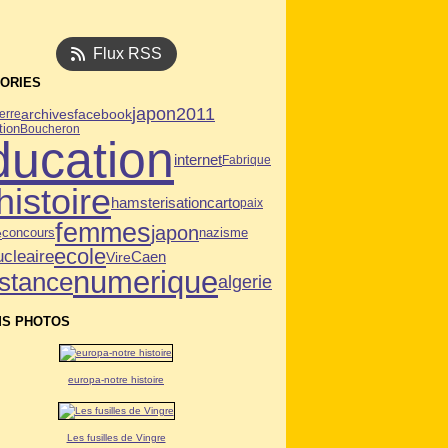
Flux RSS
ORIES
japon2011
archives
facebook
erre
tion
Boucheron
ducation
internet
Fabrique
histoire
hamsterisation
carto
paix
femmes
japon
e
concours
nazisme
ecole
ucleaire
Caen
Vire
numerique
istance
algerie
S PHOTOS
europa-notre histoire
Les fusilles de Vingre