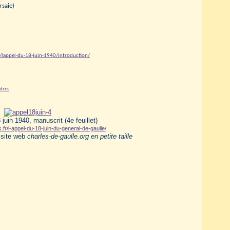
rsaie)
lappel-du-18-juin-1940/introduction/
ndres
.
juin 1940, manuscrit (4e feuillet)
s.fr/l-appel-du-18-juin-du-general-de-gaulle/
e site web
charles-de-gaulle.org en petite taille