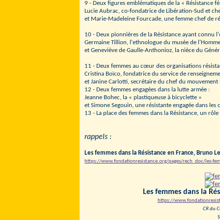
9 - Deux figures emblématiques de la « Résistance fé
Lucie Aubrac, co-fondatrice de Libération-Sud et ch
et Marie-Madeleine Fourcade, une femme chef de ré
10 - Deux pionnières de la Résistance ayant connu l'
Germaine Tillion, l'ethnologue du musée de l'Homme
et Geneviève de Gaulle-Anthonioz, la nièce du Génér
11 - Deux femmes au cœur des organisations résistan
Cristina Boïco, fondatrice du service de renseigne
et Janine Carlotti, secrétaire du chef du mouvement 
12 - Deux femmes engagées dans la lutte armée :
Jeanne Bohec, la « plastiqueuse à bicyclette »
et Simone Segouin, une résistante engagée dans les 
13 - La place des femmes dans la Résistance, un rôle 
rappel
s :
Les femmes dans la Résistance en France, Bruno L
https://www.fondationresistance.org/pages/rech_doc/les-fe
Les femmes dans la Rési
https://www.fondationresis
CR du C
S