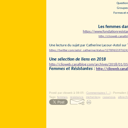
Question
Groupes 
Formes et 
Les femmes dan
https://www.fondationresista
http://clioweb.canal
Une lecture du sujet par Catherine Lacour-Astol sur
https://twitter.com/astol_catherine/status/127896559762
Une sélection de liens en 2018
http://clioweb.canalblog.com/archives/2018/01/0
Femmes et Résistantes :
http://clioweb.cana
.
.
Posté par clioweb à 08:05 -
Commentaires [
…
]
- Permalien [
Tags:
femmes
,
resistance
,
michel-levy
,
casanova
,
albrech