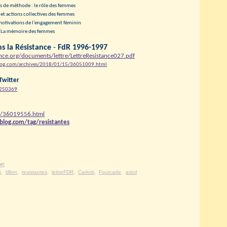
s de méthode : le rôle des femmes
et actions collectives des femmes
motivations de l’engagement féminin
La mémoire des femmes
s la Résistance
-
FdR 1996-1997
nce.org/documents/lettre/LettreResistance027.pdf
blog.com/archives/2018/01/15/36051009.html
Twitter
4250369
5/36019556.html
lblog.com/tag/resistantes
#
]
t
,
tillion
,
resistantes
,
lettreFDR
,
Carlotti
,
Fourcade
,
astol