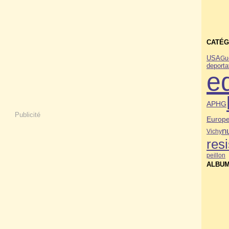
CATÉG
USA
Gu
deporta
e
APHG
Publicité
Europ
n
Vichy
res
peillon
ALBUM