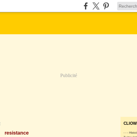
Publicité
E
CLIOW
resistance
- - - Histo