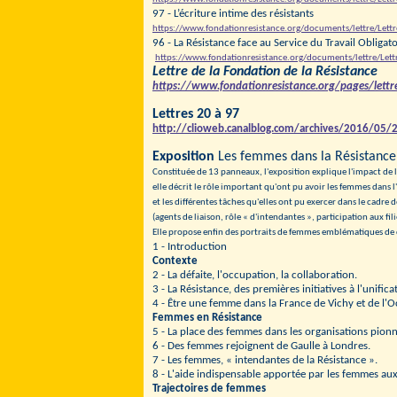
97 - L’écriture intime des résistants
https://www.fondationresistance.org/documents/lettre/Lett
96 - La Résistance face au Service du Travail Obligato
https://www.fondationresistance.org/documents/lettre/Lett
Lettre de la Fondation de la Résistance
https://www.fondationresistance.org/pages/lettre
Lettres 20 à 97
http://clioweb.canalblog.com/archives/2016/05
Exposition
Les femmes dans la Résistance
Constituée de 13 panneaux, l'exposition explique l'impact de 
elle décrit le rôle important qu'ont pu avoir les femmes dans 
et les différentes tâches qu'elles ont pu exercer dans le cadre d
(agents de liaison, rôle « d'intendantes », participation aux f
Elle propose enfin des portraits de femmes emblématiques de c
1 - Introduction
Contexte
2 - La défaite, l'occupation, la collaboration.
3 - La Résistance, des premières initiatives à l'unifica
4 - Être une femme dans la France de Vichy et de l'
Femmes en Résistance
5 - La place des femmes dans les organisations pionni
6 - Des femmes rejoignent de Gaulle à Londres.
7 - Les femmes, « intendantes de la Résistance ».
8 - L'aide indispensable apportée par les femmes au
Trajectoires de femmes