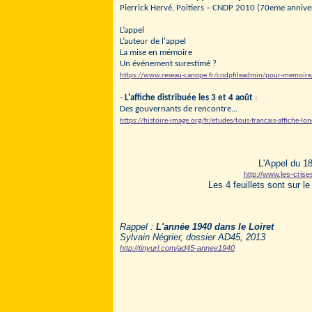
Pierrick Hervé, Poitiers – CNDP 2010 (70eme annive
L’appel
L’auteur de l'appel
La mise en mémoire
Un événement surestimé ?
https://www.reseau-canope.fr/cndpfileadmin/pour-memoire/
-
L'affiche distribuée les 3 et 4 août
:
Des gouvernants de rencontre...
https://histoire-image.org/fr/etudes/tous-francais-affiche-lo
L'Appel du 18 
http://www.les-crise
Les 4 feuillets sont sur l
Rappel :
L'année 1940 dans le Loiret
Sylvain Négrier, dossier AD45, 201
3
http://tinyurl.com/ad45-annee1940
.