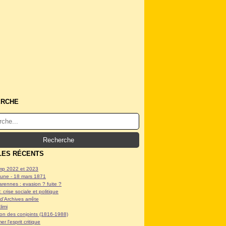
ERCHE
LES RÉCENTS
p 2022 et 2023
ne - 18 mars 1871
arennes : evasion ? fuite ?
: crise sociale et politique
d'Archives arrête
limi
tion des conjoints (1816-1988)
er l'esprit critique