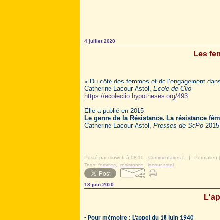
4 juillet 2020
Les fe
« Du côté des femmes et de l’engagement dans
Catherine Lacour-Astol,
Ecole de Clio
https://ecoleclio.hypotheses.org/493
Elle a publié en 2015
Le genre de la Résistance. La résistance fém
Catherine Lacour-Astol,
Presses de ScPo
2015
.
Posté par clioweb à 08:10 -
Commentaires [
…
]
- Permalien [
Tags:
femmes
,
resistance
,
lacour-astol
18 juin 2020
L'ap
- Pour mémoire : L’appel du 18 juin 1940