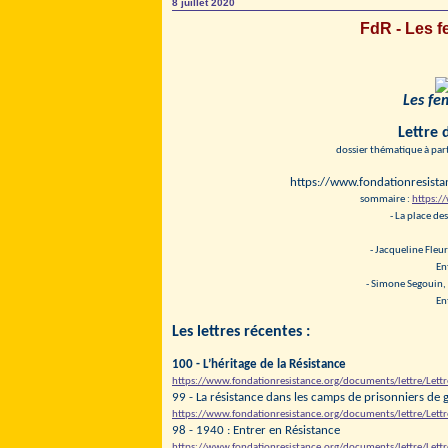
8 juillet 2020
FdR - Les 
Les fe
Lettre 
dossier thématique à part
https://www.fondationresista
sommaire :
https:/
- La place d
- Jacqueline Fleu
En
- Simone Segouin, 
En
Les lettres récentes :
100 - L’héritage de la Résistance
https://www.fondationresistance.org/documents/lettre/Lett
99 - La résistance dans les camps de prisonniers de
https://www.fondationresistance.org/documents/lettre/Lett
98 - 1940 : Entrer en Résistance
https://www.fondationresistance.org/documents/lettre/Lett