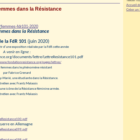
Twitter ht
Accueil d
femmes dans la Résistance
Créer un
mmes dans la Résistance
de la FdR 101
(juin 2020)
ir d’une exposition réalisée par la FdR cette année
A venir en ligne :
nce.org/documents/lettre/LettreResistance101.pdf
/www.fondationresistance.org/pages/lettres/
es femmes dans le phénomène résistant
par Fabrice Grenard
ry-Marié, une étudiante dans la Résistance.
tretien avec Frantz Malassis
une icône de la Résistance féminine armée.
tretien avec Frantz Malassis
reResistance100.pdf
 guerre en Allemagne
reResistance099.pdf
reResistance098.pdf