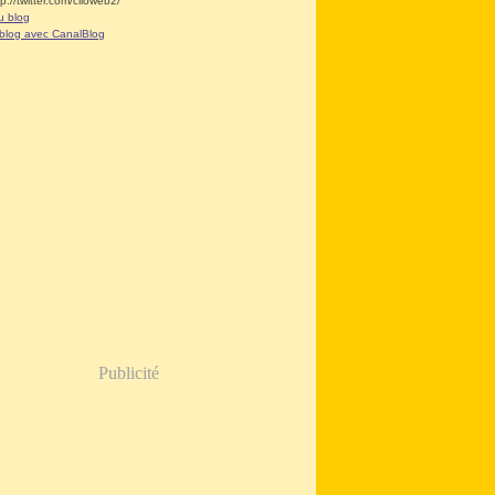
tp://twitter.com/clioweb2/
u blog
 blog avec CanalBlog
Publicité