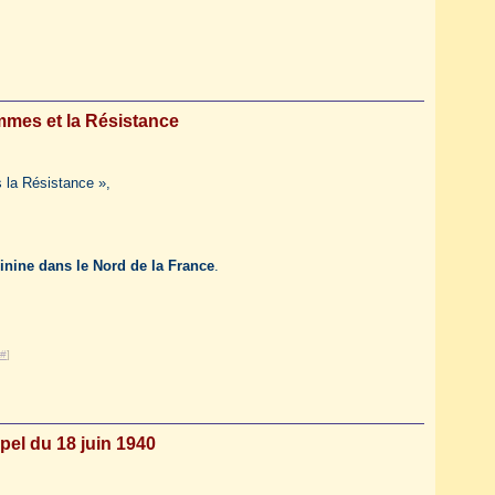
mmes et la Résistance
 la Résistance »,
inine dans le Nord de la France
.
#
]
pel du 18 juin 1940