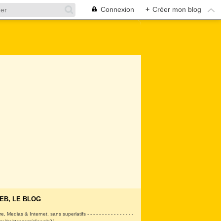
Connexion
+
Créer mon blog
EB, LE BLOG
ire, Medias & Internet, sans superlatifs - - - - - - - - - - - - - - - -