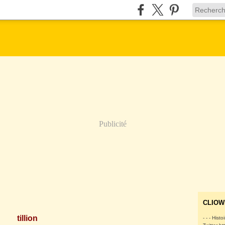
Publicité
CLIOW
tillion
- - - Histo