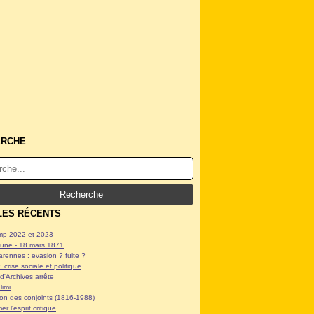
ERCHE
LES RÉCENTS
p 2022 et 2023
ne - 18 mars 1871
arennes : evasion ? fuite ?
: crise sociale et politique
d'Archives arrête
limi
tion des conjoints (1816-1988)
er l'esprit critique