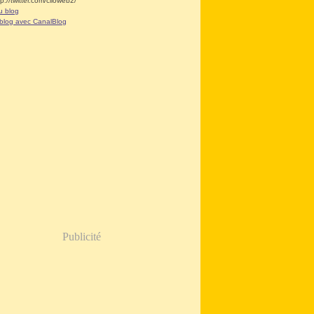
tp://twitter.com/clioweb2/
u blog
 blog avec CanalBlog
Publicité