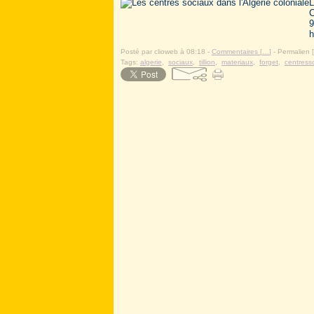
L
C
9
h
Posté par clioweb à 08:18 -
Commentaires [
…
]
- Permalien [
Tags:
algerie
,
sociaux
,
tillion
,
materiaux
,
forget
,
centress