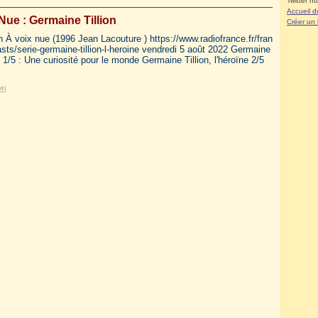
Twitter ht
Accueil d
Nue : Germaine Tillion
Créer un
n À voix nue (1996 Jean Lacouture ) https://www.radiofrance.fr/fran
sts/serie-germaine-tillion-l-heroine vendredi 5 août 2022 Germaine
ne 1/5 : Une curiosité pour le monde Germaine Tillion, l'héroïne 2/5
#
]