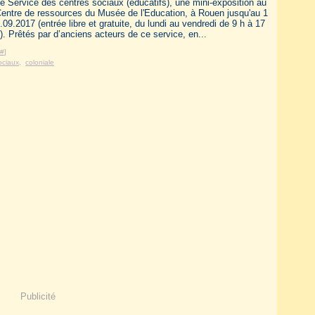
e Service des centres sociaux (éducatifs), une mini-exposition au
entre de ressources du Musée de l'Education, à Rouen jusqu'au 1
.09.2017 (entrée libre et gratuite, du lundi au vendredi de 9 h à 17
). Prêtés par d’anciens acteurs de ce service, en...
#
]
ociaux
,
coloniale
Publicité