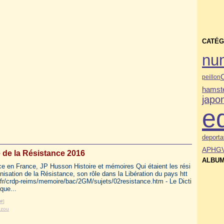
CATÉG
nu
peillon
hamste
japo
e
deporta
APHG
 de la Résistance 2016
ALBUM
ce en France, JP Husson Histoire et mémoires Qui étaient les rési
nisation de la Résistance, son rôle dans la Libération du pays htt
fr/crdp-reims/memoire/bac/2GM/sujets/02resistance.htm - Le Dicti
ique...
#
]
uzou