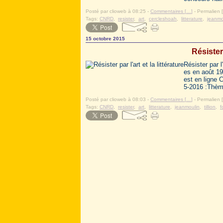
Posté par clioweb à 08:25 -
Commentaires [
…
]
- Permalien [
Tags:
CNRD
,
resister
,
art
,
cercleshoah
,
litterature
,
jeanmo
15 octobre 2015
Résister 
Résister par l'
es en août 1
est en ligne 
5-2016 :Thèm
Posté par clioweb à 08:03 -
Commentaires [
…
]
- Permalien [
Tags:
CNRD
,
resister
,
art
,
litterature
,
jeanmoulin
,
tillion
,
f