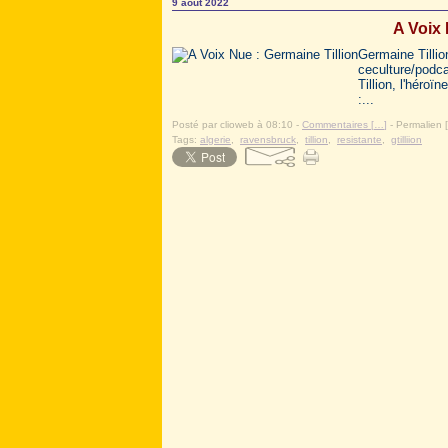
9 août 2022
A Voix 
Germaine Tillio
ceculture/podca
Tillion, l'héroï
:...
Posté par clioweb à 08:10 -
Commentaires [
…
]
- Permalien [
Tags:
algerie
,
ravensbruck
,
tillion
,
resistante
,
gtilliion