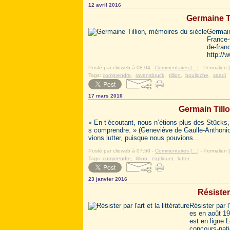
12 avril 2016
Germaine Ti
Germain
France-
de-fran
http://w
Posté par clioweb à 08:04 -
Commentaires [
…
]
- Permalien [
Tags:
comprendre
,
ravensbruck
,
tillion
,
boulloche
,
saadi
17 mars 2016
Germain Till
« En t’écoutant, nous n’étions plus des Stücks
s comprendre. » (Geneviève de Gaulle-Anthonioz
vions lutter, puisque nous pouvions...
Posté par clioweb à 07:50 -
Commentaires [
…
]
- Permalien [
Tags:
comprendre
,
tillion
,
expliquer
,
lutter
23 janvier 2016
Résister 
Résister par l'
es en août 1
est en ligne 
concours-nati