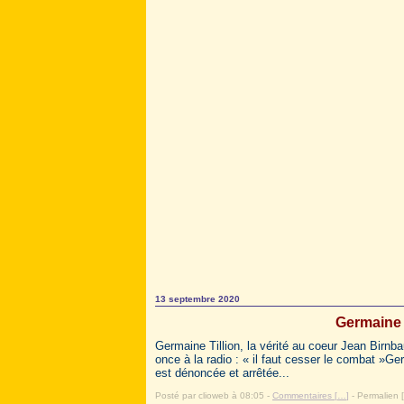
13 septembre 2020
Germaine T
Germaine Tillion, la vérité au coeur Jean Birn
once à la radio : « il faut cesser le combat »Ger
est dénoncée et arrêtée...
Posté par clioweb à 08:05 -
Commentaires [
…
]
- Permalien [