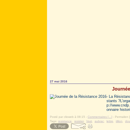
27 mai 2016
Journée
- La Résistan
stants ?L'orga
p://www.cndp.
onnaire histor
Posté par clioweb à 08:15 -
Commentaires [
…
]
- Permalien [
Tags:
resistance
,
resister
,
Vast
,
aubrac
,
lettre
,
tillion
,
do