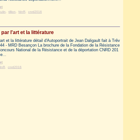
#
]
ulin
,
tillion
,
fdnR
,
cnrd2016
par l'art et la littérature
art et la littérature détail d'Autoportrait de Jean Daligault fait à Trêv
944 - MRD Besançon La brochure de la Fondation de la Résistance
Concours National de la Résistance et de la déportation CNRD 201
e...
#
]
dnR
,
cnrd2016