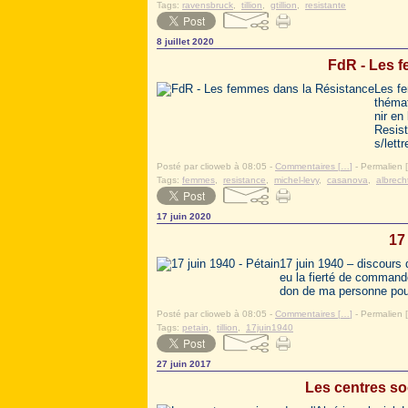
Tags:
ravensbruck
,
tillion
,
gtillion
,
resistante
8 juillet 2020
FdR - Les 
Les fe
thémat
nir en
Resist
s/lettr
Posté par clioweb à 08:05 -
Commentaires [
…
]
- Permalien [
Tags:
femmes
,
resistance
,
michel-levy
,
casanova
,
albrech
17 juin 2020
17
17 juin 1940 – discours 
eu la fierté de commander
don de ma personne pour 
Posté par clioweb à 08:05 -
Commentaires [
…
]
- Permalien [
Tags:
petain
,
tillion
,
17juin1940
27 juin 2017
Les centres so