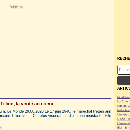
Publicité
RECH
ARTIC
Montcham
La Commu
illion, la vérité au coeur
Nuit de V
Retraites 
baum, Le Monde 29.08.2020 Le 17 juin 1940, le maréchal Pétain ann
Mystères 
maine Tillion vomit.Ce refus viscéral fait d’elle une résistante. Elle
Gisèle Ha
L'instruc
#
]
EMI - form