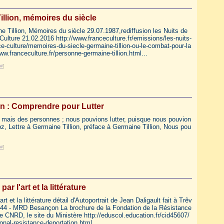
llion, mémoires du siècle
e Tillion, Mémoires du siècle 29.07.1987,rediffusion les Nuits de
Culture 21.02.2016 http://www.franceculture.fr/emissions/les-nuits-
ce-culture/memoires-du-siecle-germaine-tillion-ou-le-combat-pour-la
ww.franceculture.fr/personne-germaine-tillion.html...
#
]
on : Comprendre pour Lutter
, mais des personnes ; nous pouvions lutter, puisque nous pouvion
, Lettre à Germaine Tillion, préface à Germaine Tillion, Nous pou
#
]
par l'art et la littérature
art et la littérature détail d'Autoportrait de Jean Daligault fait à Trêv
944 - MRD Besançon La brochure de la Fondation de la Résistance
Le CNRD, le site du Ministère http://eduscol.education.fr/cid45607/
onal-resistance-deportation.html...