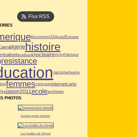
Flux RSS
ORIES
merique
USA
Europe
Boucheron
paix
histoire
algerie
Caen
nucleaire
risation
facebook
Vichy
Fabrique
resistance
n
ducation
nazisme
Guerre
femmes
tion
internet
carto
concours
ecole
japon2011
Vire
archives
S PHOTOS
europa-notre histoire
Les fusilles de Vingre