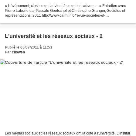
« L’événement, c’est ce qui advient à ce qui est advenu... » Entretien avec
Pierre Laborie par Pascale Goetschel et Chrtistophe Granger, Sociétés et
représentations, 2011 http://www.cairn.info/revue-societes-et-
representations-2011-2-page-167.htm « L’événement...
L'université et les réseaux sociaux - 2
Publié le 05/07/2011 à 11:53
Par
clioweb
Les médias sociaux et les réseaux sociaux ont la cote à l'université. L'Institut