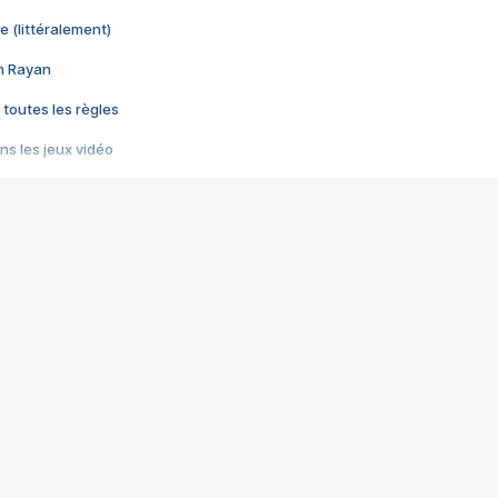
e (littéralement)
im Rayan
 toutes les règles
s les jeux vidéo
us choquant de Rockstar ? - Le scandale BULLY
e plus moche de Steam
du RÊVE tourne au CAUCHEMAR
pendant 8 heures
it… à tort
umiliés par un jeu vidéo
ire - Final Fantasy 8
ti un empire - Age of Empires