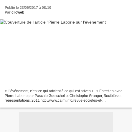
Publié le 23/05/2017 à 08:10
Par
clioweb
« L’événement, c’est ce qui advient à ce qui est advenu... » Entretien avec
Pierre Laborie par Pascale Goetschel et Chrtistophe Granger, Sociétés et
représentations, 2011 http://www.cairn.info/revue-societes-et-
representations-2011-2-page-167.htm « L’événement...