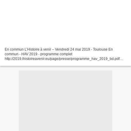
En commun L’Histoire à venir – Vendredi 24 mai 2019 - Toulouse En
commun - HAV 2019 - programme complet
http://2019.lhistoireavenir.eu/page/presse/programme_hav_2019_bd.pdf
HAV - Lieux : 2 Librairie Ombres blanches 1 Théâtre Garonne + Université
JJ, 5...