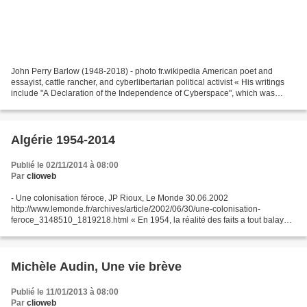
John Perry Barlow (1948-2018) - photo fr.wikipedia American poet and
essayist, cattle rancher, and cyberlibertarian political activist « His writings
include "A Declaration of the Independence of Cyberspace", which was
written in response to the enactment...
Algérie 1954-2014
Publié le 02/11/2014 à 08:00
Par
clioweb
- Une colonisation féroce, JP Rioux, Le Monde 30.06.2002
http://www.lemonde.fr/archives/article/2002/06/30/une-colonisation-
feroce_3148510_1819218.html « En 1954, la réalité des faits a tout balayé
et a préparé un temps de sang et de larmes. Près d'un...
Michèle Audin, Une vie brève
Publié le 11/01/2013 à 08:00
Par
clioweb