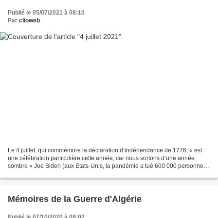
Publié le 05/07/2021 à 08:10
Par
clioweb
Le 4 juillet, qui commémore la déclaration d’indépendance de 1776, « est
une célébration particulière cette année, car nous sortons d’une année
sombre » Joe Biden (aux Etats-Unis, la pandémie a tué 600 000 personnes)
https://www.20minutes.fr/monde/3077371-20210705-etats-unis-lors-fete-
nationale-joe-biden-rappelle-coronavirus-encore-vaincu...
Mémoires de la Guerre d'Algérie
Publié le 07/10/2020 à 08:02