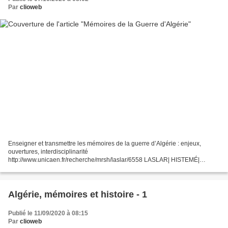
Par
clioweb
Enseigner et transmettre les mémoires de la guerre d’Algérie : enjeux,
ouvertures, interdisciplinarité
http://www.unicaen.fr/recherche/mrsh/laslar/6558 LASLAR| HISTEMÉ|
Mémorial de Caen| INSPE Normandie Caen MRSH - INSPE Caen
Normandie - Mémorial de Caendébut...
Algérie, mémoires et histoire - 1
Publié le 11/09/2020 à 08:15
Par
clioweb