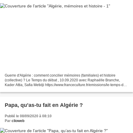
Guerre d'Algérie : comment concilier mémoires (familiales) et histoire
(collective) ? Le Temps du débat , 10.09.2020 avec Raphaëlle Branche,
Kader Attia, Safia Metidji https://www.franceculture.fr/emissions/le-temps-du-
debat/guerre-dalgerie-comment-concilier-memoire-familiale-et-histoire-
collective...
Papa, qu’as-tu fait en Algérie ?
Publié le 08/09/2020 à 08:10
Par
clioweb