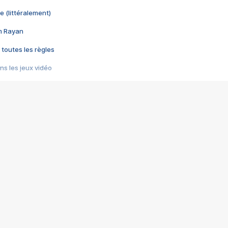
e (littéralement)
im Rayan
 toutes les règles
s les jeux vidéo
us choquant de Rockstar ? - Le scandale BULLY
e plus moche de Steam
du RÊVE tourne au CAUCHEMAR
pendant 8 heures
it… à tort
umiliés par un jeu vidéo
ire - Final Fantasy 8
ti un empire - Age of Empires