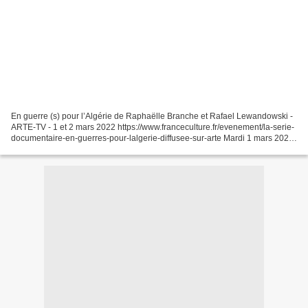
En guerre (s) pour l’Algérie de Raphaëlle Branche et Rafael Lewandowski -
ARTE-TV - 1 et 2 mars 2022 https://www.franceculture.fr/evenement/la-serie-
documentaire-en-guerres-pour-lalgerie-diffusee-sur-arte Mardi 1 mars 2022
Épisode 1 : Crépuscule colonial...