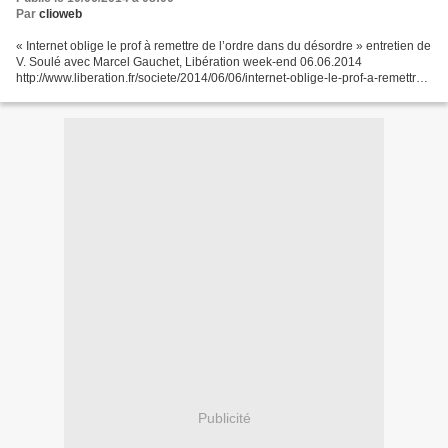
Par
clioweb
« Internet oblige le prof à remettre de l’ordre dans du désordre » entretien de
V. Soulé avec Marcel Gauchet, Libération week-end 06.06.2014
http://www.liberation.fr/societe/2014/06/06/internet-oblige-le-prof-a-remettre-
de-l-ordre-dans-du-desordre_1035384...
Publicité