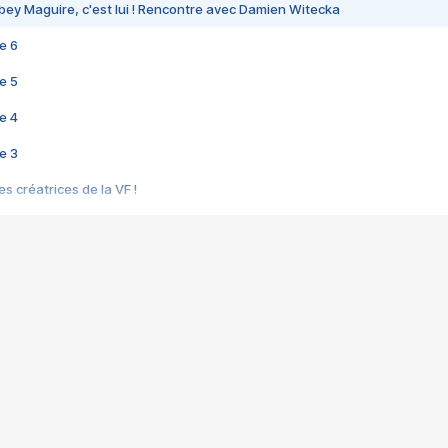
bey Maguire, c'est lui ! Rencontre avec Damien Witecka
e 6
e 5
e 4
e 3
s créatrices de la VF !
e 2
e 1
e Mektoub My Love arrive enfin ! Rencontre avec Shaïn Boumedine et Sal
i : après Toni en famille
elle réalise le bouleversant Dites lui que je l'aime
ais ! Rencontre autour de Vie privée de Rebecca Zlotowski
 de Marguerite, Grave... Rencontre avec Ella Rumpf