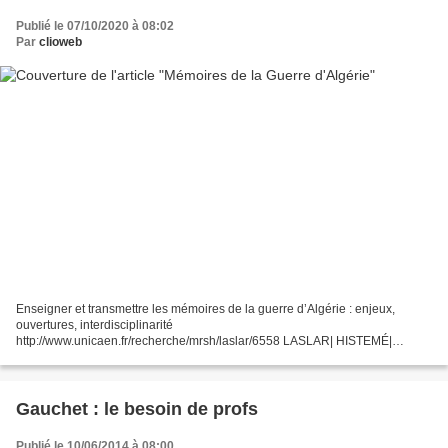
Publié le 07/10/2020 à 08:02
Par
clioweb
Enseigner et transmettre les mémoires de la guerre d’Algérie : enjeux,
ouvertures, interdisciplinarité
http://www.unicaen.fr/recherche/mrsh/laslar/6558 LASLAR| HISTEMÉ|
Mémorial de Caen| INSPE Normandie Caen MRSH - INSPE Caen
Normandie - Mémorial de Caendébut...
Gauchet : le besoin de profs
Publié le 10/06/2014 à 08:00