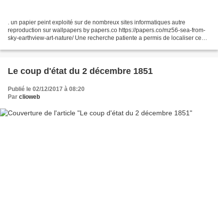
. un papier peint exploité sur de nombreux sites informatiques autre
reproduction sur wallpapers by papers.co https://papers.co/mz56-sea-from-
sky-earthview-art-nature/ Une recherche patiente a permis de localiser ce
littoral découpé au nord de l'Australie,...
Le coup d'état du 2 décembre 1851
Publié le 02/12/2017 à 08:20
Par
clioweb