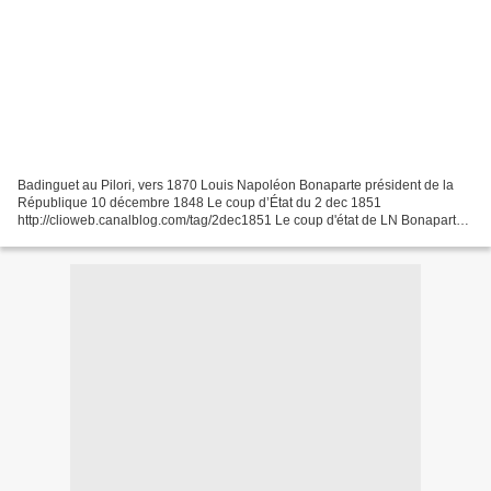
Badinguet au Pilori, vers 1870 Louis Napoléon Bonaparte président de la
République 10 décembre 1848 Le coup d’État du 2 dec 1851
http://clioweb.canalblog.com/tag/2dec1851 Le coup d'état de LN Bonaparte
Philippe Vigier, L'Histoire 193, nov 1995 https://www.lhistoire.fr/le-coup-
d'état-de-louis-napoléon-bonaparte-0...