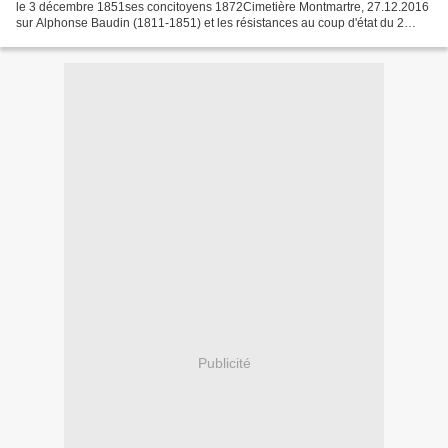
le 3 décembre 1851ses concitoyens 1872Cimetière Montmartre, 27.12.2016
sur Alphonse Baudin (1811-1851) et les résistances au coup d'état du 2
décembre 1851, http://clioweb.canalblog.com/tag/baudin...
Publicité