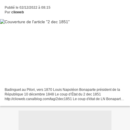
Publié le 02/12/2022 à 08:15
Par
clioweb
Badinguet au Pilori, vers 1870 Louis Napoléon Bonaparte président de la
République 10 décembre 1848 Le coup d’État du 2 dec 1851
http://clioweb.canalblog.com/tag/2dec1851 Le coup d'état de LN Bonaparte
Philippe Vigier, L'Histoire 193, nov 1995 https://www.lhistoire.fr/le-coup-
d'état-de-louis-napoléon-bonaparte-0...