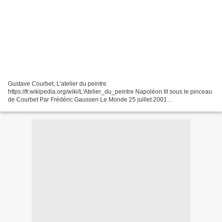
Gustave Courbet, L'atelier du peintre
https://fr.wikipedia.org/wiki/L'Atelier_du_peintre Napoléon III sous le pinceau
de Courbet Par Frédéric Gaussen Le Monde 25 juillet 2001
https://www.lemonde.fr/archives/article/2001/07/25/napoleon-iii-sous-le-
pinceau-de-courbet_4200055_1819218.html...