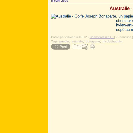
8 avril 2020
Australie 
. un papi
ction sur
hview-art-
oupé au no
Posté par clioweb à 08:12 -
Commentaires [
…
]
- Permalien [
Tags:
petrole
,
australie
,
bonaparte
,
nicolasbaudin