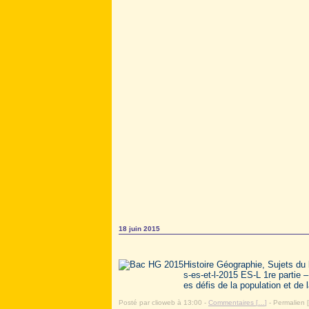
18 juin 2015
Histoire Géographie, Sujets du
s-es-et-l-2015 ES-L 1re partie –
es défis de la population et de 
Posté par clioweb à 13:00 -
Commentaires [
…
]
- Permalien [