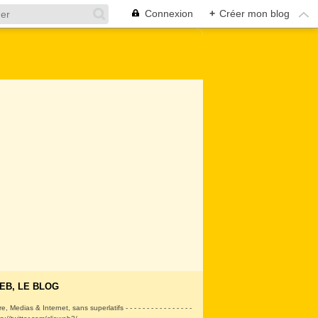
Connexion
+
Créer mon blog
EB, LE BLOG
ire, Medias & Internet, sans superlatifs - - - - - - - - - - - - - - - -