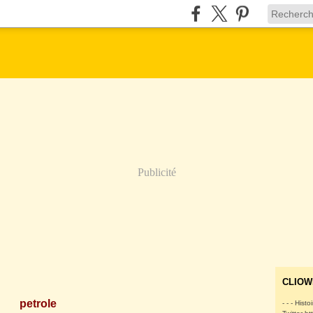
Publicité
CLIOW
petrole
- - - Histo