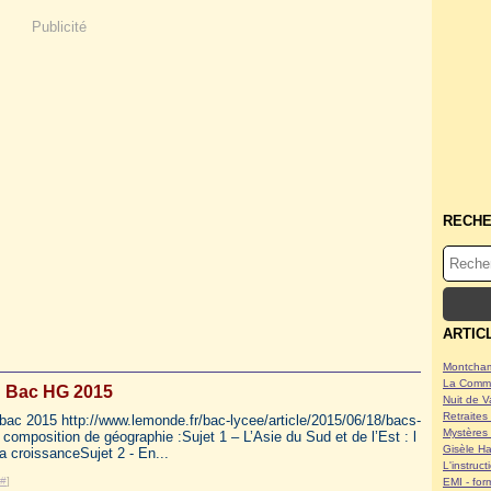
Publicité
RECH
ARTIC
Montcham
La Commu
Bac HG 2015
Nuit de V
Retraites 
 bac 2015 http://www.lemonde.fr/bac-lycee/article/2015/06/18/bacs-
Mystères 
 composition de géographie :Sujet 1 – L’Asie du Sud et de l’Est : l
Gisèle Ha
la croissanceSujet 2 - En...
L'instruc
#
]
EMI - form