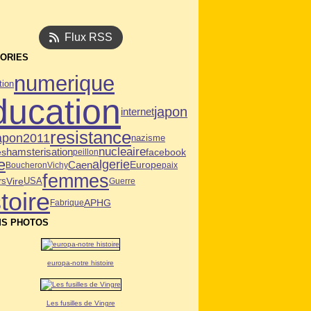
Flux RSS
ORIES
numerique
tion
ducation
japon
internet
resistance
apon2011
nazisme
nucleaire
es
hamsterisation
facebook
peillon
e
algerie
Caen
Europe
Boucheron
Vichy
paix
femmes
Vire
USA
rs
Guerre
toire
APHG
Fabrique
S PHOTOS
europa-notre histoire
Les fusilles de Vingre