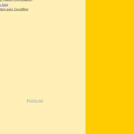
tp://twitter.com/clioweb2/
u blog
 blog avec CanalBlog
Publicité