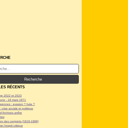
ERCHE
LES RÉCENTS
p 2022 et 2023
ne - 18 mars 1871
arennes : evasion ? fuite ?
: crise sociale et politique
d'Archives arrête
limi
tion des conjoints (1816-1988)
er l'esprit critique