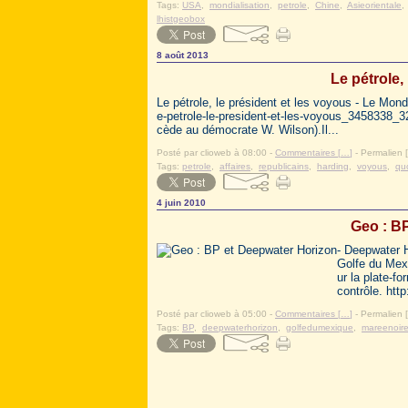
Tags:
USA
,
mondialisation
,
petrole
,
Chine
,
Asieorientale
lhistgeobox
8 août 2013
Le pétrole,
Le pétrole, le président et les voyous - Le Mon
e-petrole-le-president-et-les-voyous_3458338_323
cède au démocrate W. Wilson).Il...
Posté par clioweb à 08:00 -
Commentaires [
…
]
- Permalien [
Tags:
petrole
,
affaires
,
republicains
,
harding
,
voyous
,
qu
4 juin 2010
Geo : B
- Deepwater H
Golfe du Mexi
ur la plate-f
contrôle. http
Posté par clioweb à 05:00 -
Commentaires [
…
]
- Permalien [
Tags:
BP
,
deepwaterhorizon
,
golfedumexique
,
mareenoir