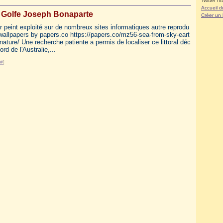
Twitter ht
Accueil d
- Golfe Joseph Bonaparte
Créer un
er peint exploité sur de nombreux sites informatiques autre reprodu
 wallpapers by papers.co https://papers.co/mz56-sea-from-sky-eart
nature/ Une recherche patiente a permis de localiser ce littoral déc
rd de l'Australie,...
#
]