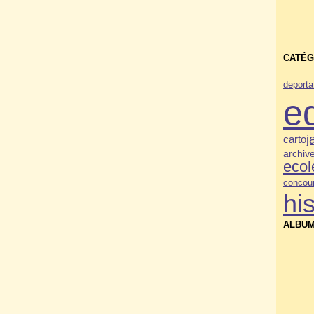
CATÉG
deporta
e
j
carto
archiv
ecol
concou
his
ALBUM