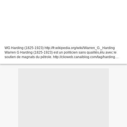
WG Harding (1825-1923) http://fr.wikipedia.org/wiki/Warren_G._Harding
Warren G Harding (1825-1923) est un politicien sans qualités,élu avec le
soutien de magnats du pétrole. http://clioweb.canalblog.com/tag/harding
Mellon, son secrétaire au Trésor, est...