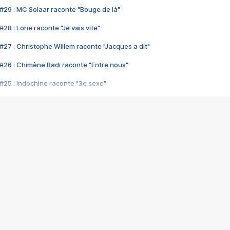
#29 : MC Solaar raconte "Bouge de là"
28 : Lorie raconte "Je vais vite"
#27 : Christophe Willem raconte "Jacques a dit"
#26 : Chimène Badi raconte "Entre nous"
#25 : Indochine raconte "3e sexe"
#24 : Zaho raconte "C'est chelou"
#23 : Patrick Bruel raconte "Au café des délices"
#22 : Kyo raconte "Le chemin"
#21 : Nolwenn Leroy raconte "Cassé"
#20 : Patrick Hernandez raconte "Born to be alive"
#19 : Lorie raconte "Près de moi"
#18 : Michael Jones raconte "A nos actes manqués" (avec Jean-Jacque