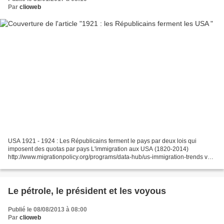
Par
clioweb
USA 1921 - 1924 : Les Républicains ferment le pays par deux lois qui
imposent des quotas par pays L'immigration aux USA (1820-2014)
http://www.migrationpolicy.org/programs/data-hub/us-immigration-trends voir
aussi http://census.gov Ellis Island http://en.wikipedia.org/wiki/Ellis_Island...
Le pétrole, le président et les voyous
Publié le 08/08/2013 à 08:00
Par
clioweb