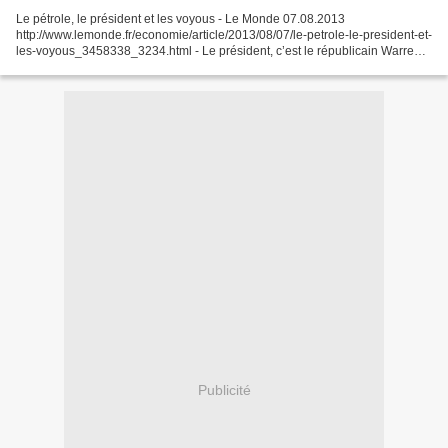
Le pétrole, le président et les voyous - Le Monde 07.08.2013
http://www.lemonde.fr/economie/article/2013/08/07/le-petrole-le-president-et-
les-voyous_3458338_3234.html - Le président, c’est le républicain Warren
Harding (il succède au démocrate W. Wilson).Il...
Publicité