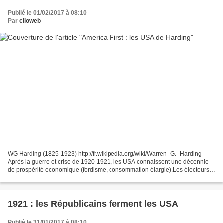
Publié le 01/02/2017 à 08:10
Par
clioweb
WG Harding (1825-1923) http://fr.wikipedia.org/wiki/Warren_G._Harding
Après la guerre et crise de 1920-1921, les USA connaissent une décennie
de prospérité economique (fordisme, consommation élargie).Les électeurs
rejettent la politique menée par W. Wilson...
1921 : les Républicains ferment les USA
Publié le 31/01/2017 à 08:10