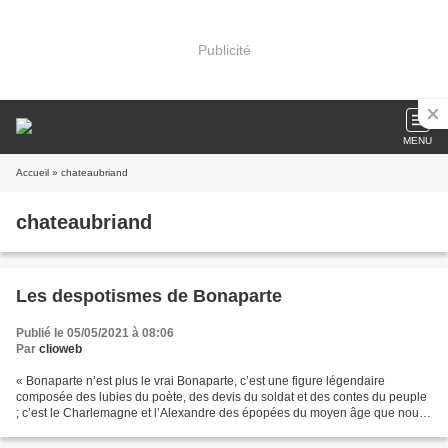
Publicité
MENU
Accueil
» chateaubriand
chateaubriand
Les despotismes de Bonaparte
Publié le 05/05/2021 à 08:06
Par
clioweb
« Bonaparte n’est plus le vrai Bonaparte, c’est une figure légendaire
composée des lubies du poète, des devis du soldat et des contes du peuple
; c’est le Charlemagne et l’Alexandre des épopées du moyen âge que nous
voyons aujourd’hui. Ce héros fantastique...