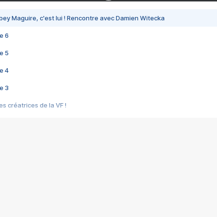
bey Maguire, c'est lui ! Rencontre avec Damien Witecka
e 6
e 5
e 4
e 3
s créatrices de la VF !
e 2
e 1
e Mektoub My Love arrive enfin ! Rencontre avec Shaïn Boumedine et Sal
i : après Toni en famille
elle réalise le bouleversant Dites lui que je l'aime
ais ! Rencontre autour de Vie privée de Rebecca Zlotowski