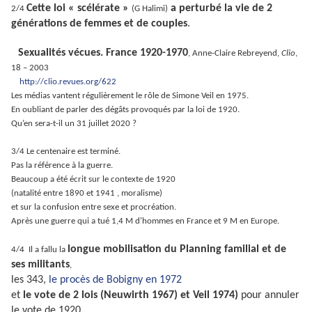
Cette loi « scélérate »
a perturbé la vie de 2
2/
4
(G Halimi)
générations de femmes et de couples
.
Sexualités vécues. France 1920-1970
, Anne-Claire Rebreyend,
Clio
,
18 – 2003
http://clio.revues.org/622
Les médias vantent régulièrement le rôle de Simone Veil en 1975.
En oubliant de parler des dégâts provoqués par la loi de 1920.
Qu’en sera-t-il un 31 juillet 2020 ?
.
3/4 Le centenaire est terminé.
Pas la référence à la guerre.
Beaucoup a été écrit sur le contexte de 1920
(natalité entre 1890 et 1941 , moralisme)
et sur la confusion entre sexe et procréation.
Après une guerre qui a tué 1,4 M d'hommes en France et 9 M en Europe.
.
longue mobilisation du Planning familial et de
4/4 Il a fallu la
ses militants
,
les 343,
le procès de Bobigny en 1972
et
le vote de 2 lois (Neuwirth 1967) et Veil 1974)
pour annuler
le vote de 1920
.