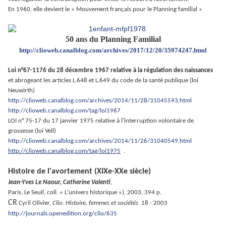
En 1960, elle devient le « Mouvement français pour le Planning familial »
50 ans du
Planning Familial
http://clioweb.canalblog.com/archives/2017/12/20/35974247.html
Loi n°67-1176 du 28 décembre 1967 relative à la régulation des naissances
et abrogeant les articles L.648 et L.649 du code de la santé publique
(loi
Neuwirth)
http://clioweb.canalblog.com/archives/2014/11/28/31045593.html
http://clioweb.canalblog.com/tag/loi1967
LOI n° 75-17 du 17 janvier 1975 relative à l’interruption volontaire de
grossesse (loi Veil)
http://clioweb.canalblog.com/archives/2014/11/26/31040549.html
http://clioweb.canalblog.com/tag/loi1975
.
.
Histoire de l'avortement (XIXe-XXe siècle)
Jean-Yves Le Naour, Catherine Valenti
,
Paris, Le Seuil, coll. « L'univers historique »), 2003, 394 p.
CR
Cyril Olivier,
Clio. Histoire‚ femmes et sociétés
18 - 2003
http://journals.openedition.org/clio/635