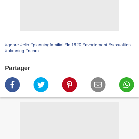
#genre
#clio
#planningfamilial
#loi1920
#avortement
#sexualites
#planning
#ncnm
Partager