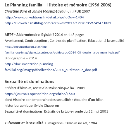
Le Planning familial - Histoire et mémoire (1956-2006)
Christine Bard et Janine Mossuz-Lavau
(dir.) PUR 2007
http://www.pur-editions.fr/detail.php?idOuv=1404
http://clioweb.canalblog.com/archives/2017/12/20/35974247.html
MFPF - Aide-mémoire législatif 2014
en 248 pages
Avortement, Contraception , Centres de planification, Education à la sexualité
http://documentation.planning-
familial.org/imag/vignettecentredoc/pdfdosdoc/2014_08_dossier_aide_mem_legis.pdf
Bibliographie – 2014
http://documentation.planning-
familial.org/imag/pdfcollections/2014_outiltheque_doc.pdf
.
Sexualité et dominations
Cahiers d’histoire, revue d’histoire critique
84 - 2001
https://journals.openedition.org/chrhc/1640
dont Histoire contemporaine des sexualités : ébauche d'un bilan
historiographique, Sylvie Chaperon
Sexualité et dominations, Extraits de la table-ronde du 22 mai 2001
« L'amour et la sexualité »
, magazine
L’Histoire
no 63, 1984
.