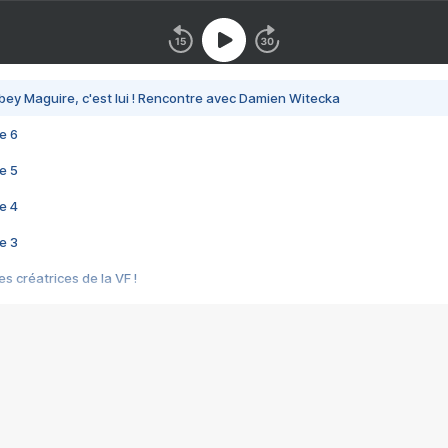
bey Maguire, c'est lui ! Rencontre avec Damien Witecka
e 6
e 5
e 4
e 3
s créatrices de la VF !
e 2
e 1
e Mektoub My Love arrive enfin ! Rencontre avec Shaïn Boumedine et Sal
i : après Toni en famille