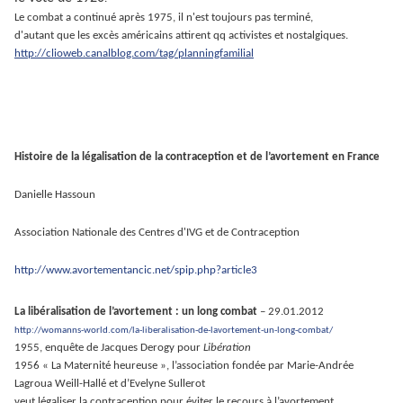
Le combat a continué après 1975, il n'est toujours pas terminé,
d'autant que les excès américains attirent qq activistes et nostalgiques.
http://clioweb.canalblog.com/tag/planningfamilial
Histoire de la légalisation de la contraception et de l’avortement en France
Danielle Hassoun
Association Nationale des Centres d'IVG et de Contraception
http://www.avortementancic.net/spip.php?article3
La libéralisation de l’avortement : un long combat
– 29.01.2012
http://womanns-world.com/la-liberalisation-de-lavortement-un-long-combat/
1955, enquête de Jacques Derogy pour
Libération
1956 « La Maternité heureuse », l’association fondée par Marie-Andrée
Lagroua Weill-Hallé et d’Evelyne Sullerot
veut légaliser la contraception pour éviter le recours à l’avortement.