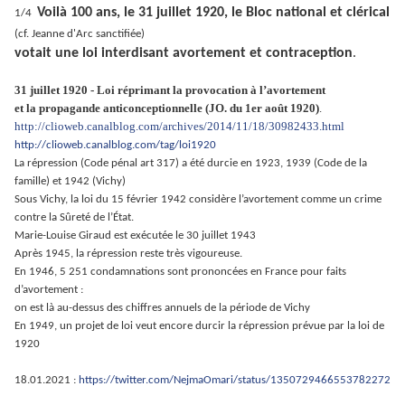
Voilà 100 ans, le 31 juillet 1920, le Bloc national et clérical
1/
4
(cf. Jeanne d'Arc sanctifiée)
votait une loi interdisant avortement et contraception
.
31 juillet 1920 - Loi réprimant la provocation à l’avortement
et la propagande anticonceptionnelle (JO. du 1er août 1920)
.
http://clioweb.canalblog.com/archives/2014/11/18/30982433.html
http://clioweb.canalblog.com/tag/loi1920
La répression
(Code pénal art 317)
a été durcie en 1923, 1939 (Code de la
famille) et 1942 (Vichy)
Sous Vichy, la loi du 15 février 1942 considère l’avortement comme un crime
contre la Sûreté de l’État.
Marie-Louise Giraud est exécutée le 30 juillet 1943
Après 1945, la répression reste très vigoureuse.
En 1946, 5 251 condamnations sont prononcées en France
pour faits
d’avortement :
on est là au-dessus des chiffres annuels de la période de Vichy
En 1949, un projet de loi veut encore durcir la répression prévue par la loi de
1920
18.01.2021 :
https://twitter.com/NejmaOmari/status/1350729466553782272
.