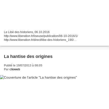
Le Libé des historiens, 06.10.2016
http://www.liberation.fr/liseuse/publication/06-10-2016/1/
http://www.liberation.fr/direct/libe-des-historiens_190/
http://twitter.com/libeidees au sommaire : [pour établir ce sommaire absent
du site du quotidien, 7...
La hantise des origines
Publié le 19/07/2013 à 08:05
Par
clioweb