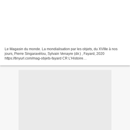
Le Magasin du monde. La mondialisation par les objets, du XVIIIe à nos
jours, Pierre Singaravélou, Sylvain Venayre (dir.) , Fayard, 2020
https://tinyurl.com/mag-objets-fayard CR L’Histoire
https://www.lhistoire.fr/entretien/le-magasin-du-monde Visioconférence,...