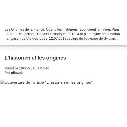
Les Origines de la France. Quand les historiens racontaient la nation, Paris,
Le Seuil, collection L’Univers Historique, 2013, 430 p Le mythe de la nation
française - La Vie des idées, 12.07.2013Lecture de l'ouvrage de Sylvain
Venayre par Anne-Marie Thiesse...
L'historien et les origines
Publié le 19/05/2013 à 07:40
Par
clioweb