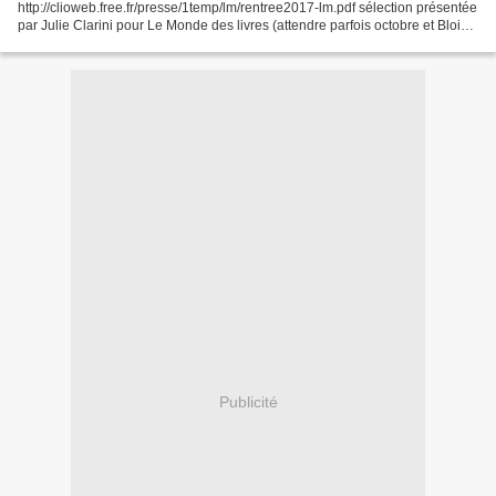
http://clioweb.free.fr/presse/1temp/lm/rentree2017-lm.pdf sélection présentée
par Julie Clarini pour Le Monde des livres (attendre parfois octobre et Blois
pour pouvoir consulter les ouvrages) qq thèmes : La France...
Publicité