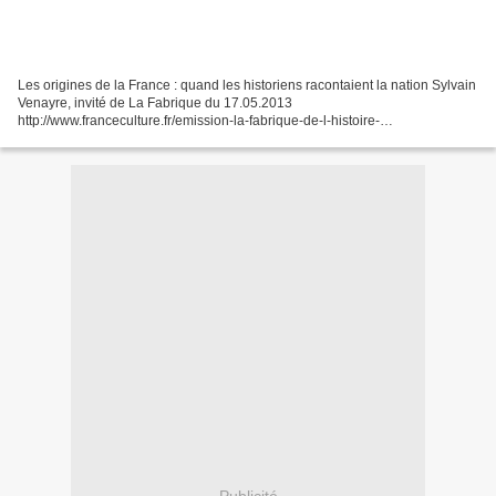
Les origines de la France : quand les historiens racontaient la nation Sylvain
Venayre, invité de La Fabrique du 17.05.2013
http://www.franceculture.fr/emission-la-fabrique-de-l-histoire-
histoireactualites-du-vendredi-170513-sylvain-venayre-exposition-...