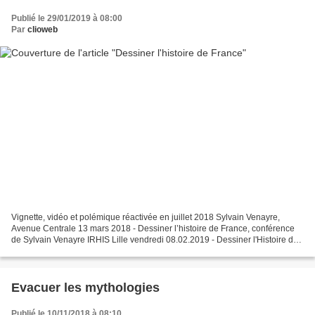
Publié le 29/01/2019 à 08:00
Par
clioweb
Vignette, vidéo et polémique réactivée en juillet 2018 Sylvain Venayre,
Avenue Centrale 13 mars 2018 - Dessiner l’histoire de France, conférence
de Sylvain Venayre IRHIS Lille vendredi 08.02.2019 - Dessiner l'Histoire de
France en BD: quels enjeux ? Le...
Evacuer les mythologies
Publié le 10/11/2018 à 08:10