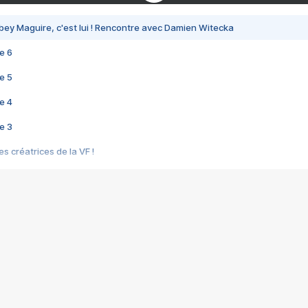
bey Maguire, c'est lui ! Rencontre avec Damien Witecka
e 6
e 5
e 4
e 3
s créatrices de la VF !
e 2
e 1
e Mektoub My Love arrive enfin ! Rencontre avec Shaïn Boumedine et Sal
i : après Toni en famille
elle réalise le bouleversant Dites lui que je l'aime
ais ! Rencontre autour de Vie privée de Rebecca Zlotowski