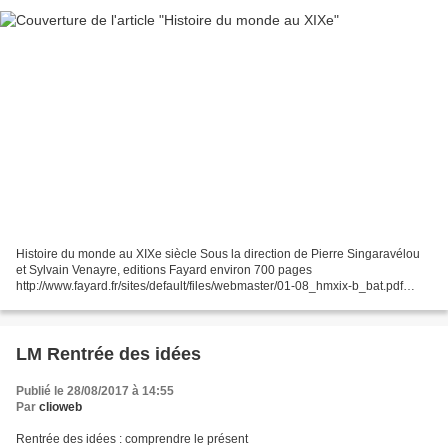
Histoire du monde au XIXe siècle Sous la direction de Pierre Singaravélou
et Sylvain Venayre, editions Fayard environ 700 pages
http://www.fayard.fr/sites/default/files/webmaster/01-08_hmxix-b_bat.pdf
Dans ce fichier en ligne en pdf : - présentation :...
LM Rentrée des idées
Publié le 28/08/2017 à 14:55
Par
clioweb
Rentrée des idées : comprendre le présent