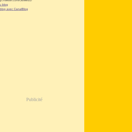
tp://twitter.com/clioweb2/
u blog
 blog avec CanalBlog
Publicité