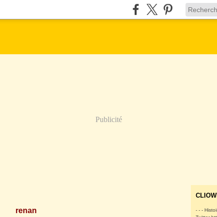
Publicité
CLIOW
renan
- - - Histo