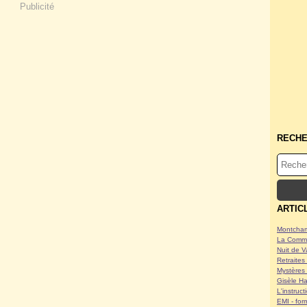
Publicité
RECH
ARTIC
Montcham
La Commu
Nuit de V
Retraites 
Mystères 
Gisèle Ha
L'instruc
EMI - form