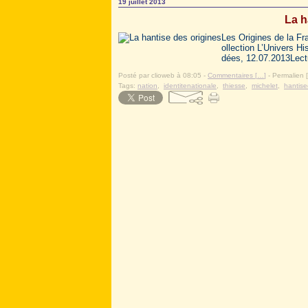
19 juillet 2013
La h
Les Origines de la Fra
ollection L’Univers Hi
dées, 12.07.2013Lectu
Posté par clioweb à 08:05 -
Commentaires [
…
]
- Permalien [
Tags:
nation
,
identitenationale
,
thiesse
,
michelet
,
hantise