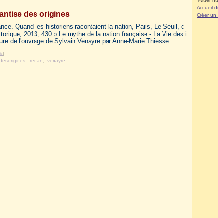
Twitter ht
Accueil d
antise des origines
Créer un
nce. Quand les historiens racontaient la nation, Paris, Le Seuil, c
storique, 2013, 430 p Le mythe de la nation française - La Vie des i
re de l'ouvrage de Sylvain Venayre par Anne-Marie Thiesse...
#
]
desorigines
,
renan
,
venayre