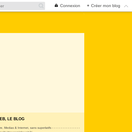
Connexion
+
Créer mon blog
EB, LE BLOG
ire, Medias & Internet, sans superlatifs - - - - - - - - - - - - - - - -