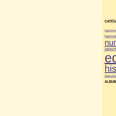
CATÉG
nazism
hamste
nu
japo
e
his
deporta
ALBUM