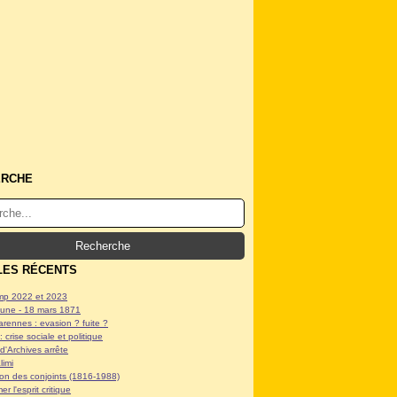
ERCHE
LES RÉCENTS
p 2022 et 2023
ne - 18 mars 1871
arennes : evasion ? fuite ?
: crise sociale et politique
d'Archives arrête
limi
tion des conjoints (1816-1988)
er l'esprit critique