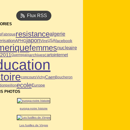
Flux RSS
ORIES
resistance
algerie
e
Fabrique
japon
risation
APHG
Vire
USA
facebook
merique
femmes
nucleaire
n2011
archives
carto
internet
Guerre
paix
ducation
toire
Caen
concours
Vichy
Boucheron
ecole
tion
Europe
peillon
S PHOTOS
europa-notre histoire
Les fusilles de Vingre