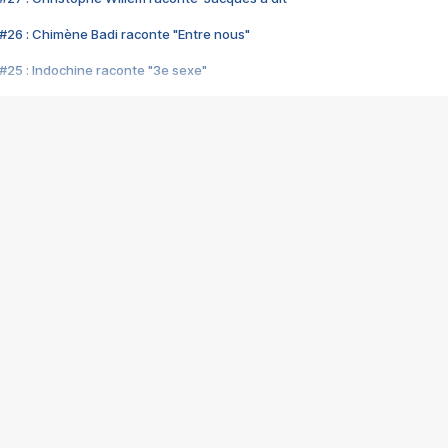
#26 : Chimène Badi raconte "Entre nous"
#25 : Indochine raconte "3e sexe"
#24 : Zaho raconte "C'est chelou"
#23 : Patrick Bruel raconte "Au café des délices"
#22 : Kyo raconte "Le chemin"
#21 : Nolwenn Leroy raconte "Cassé"
#20 : Patrick Hernandez raconte "Born to be alive"
#19 : Lorie raconte "Près de moi"
#18 : Michael Jones raconte "A nos actes manqués" (avec Jean-Jacque
#17 : Khaled raconte "Aïcha"
#16 : Corneille raconte "Parce qu'on vient de loin"
#15 : Indochine raconte "L'aventurier"