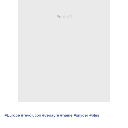
Publicité
#Europe
#revolution
#venayre
#haine
#snyder
#bles