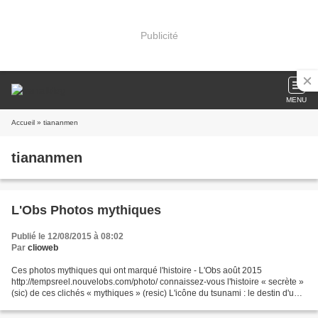
Publicité
MENU
Accueil
» tiananmen
tiananmen
L'Obs Photos mythiques
Publié le 12/08/2015 à 08:02
Par
clioweb
Ces photos mythiques qui ont marqué l'histoire - L'Obs août 2015
http://tempsreel.nouvelobs.com/photo/ connaissez-vous l'histoire « secrète »
(sic) de ces clichés « mythiques » (resic) L'icône du tsunami : le destin d'une
mère... et d'une photoCyril Bonnet...