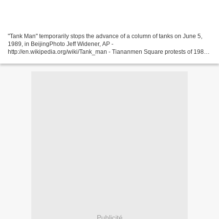
"Tank Man" temporarily stops the advance of a column of tanks on June 5,
1989, in BeijingPhoto Jeff Widener, AP -
http://en.wikipedia.org/wiki/Tank_man - Tiananmen Square protests of 1989
http://en.wikipedia.org/wiki/Tiananmen_Square_protests_of_1989...
Publicité