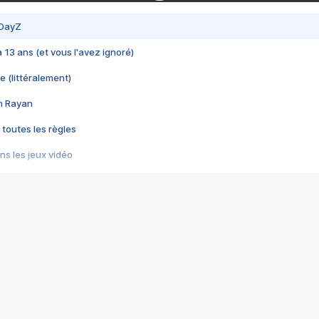
 DayZ
 a 13 ans (et vous l'avez ignoré)
e (littéralement)
im Rayan
 toutes les règles
s les jeux vidéo
us choquant de Rockstar ? - Le scandale BULLY
e plus moche de Steam
du RÊVE tourne au CAUCHEMAR
pendant 8 heures
it… à tort
umiliés par un jeu vidéo