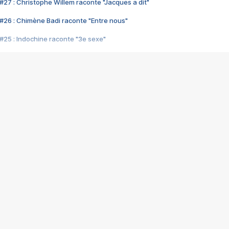
#27 : Christophe Willem raconte "Jacques a dit"
#26 : Chimène Badi raconte "Entre nous"
#25 : Indochine raconte "3e sexe"
#24 : Zaho raconte "C'est chelou"
#23 : Patrick Bruel raconte "Au café des délices"
#22 : Kyo raconte "Le chemin"
#21 : Nolwenn Leroy raconte "Cassé"
#20 : Patrick Hernandez raconte "Born to be alive"
#19 : Lorie raconte "Près de moi"
#18 : Michael Jones raconte "A nos actes manqués" (avec Jean-Jacque
#17 : Khaled raconte "Aïcha"
#16 : Corneille raconte "Parce qu'on vient de loin"
#15 : Indochine raconte "L'aventurier"