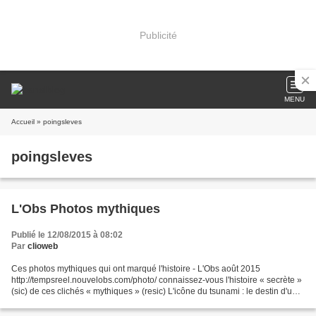
Publicité
MENU
Accueil
» poingsleves
poingsleves
L'Obs Photos mythiques
Publié le 12/08/2015 à 08:02
Par
clioweb
Ces photos mythiques qui ont marqué l'histoire - L'Obs août 2015
http://tempsreel.nouvelobs.com/photo/ connaissez-vous l'histoire « secrète »
(sic) de ces clichés « mythiques » (resic) L'icône du tsunami : le destin d'une
mère... et d'une photoCyril Bonnet...