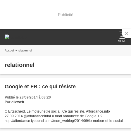
Publicité
MENU
Accueil
» relationnel
relationnel
Google et FB : ce qui résiste
Publié le 28/09/2014 à 08:20
Par
clioweb
O Ertzscheid, Le moteur et le social. Ce qui résiste. Affordance.info
27.09.2014 @affordanceinfoLa mort annoncée de Google + ?
http://affordance.typepad.com//mon_weblog/2014/09/le-moteur-et-le-social-
ce-qui-resiste-.html Google ne pourra jamais être un...