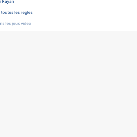
im Rayan
 toutes les règles
s les jeux vidéo
us choquant de Rockstar ? - Le scandale BULLY
e plus moche de Steam
du RÊVE tourne au CAUCHEMAR
pendant 8 heures
it… à tort
umiliés par un jeu vidéo
ire - Final Fantasy 8
ti un empire - Age of Empires
story DOFUS
tard, il crée l'un des pires jeux de tous les temps, MindsEye.