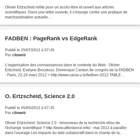
Olivier Ertzscheid milite pour un accès libre et ouvert aux articles
scientifiques. Dans une lettre ouverte, il s’insurge contre une pratique de
marchandisation actuelle.
http://affordance.typepad.com//mon_weblog/2012/10/lettre-a-linist.html .
http://www.rue89.com/rue89-culture/2012/10/04/chercheurs-le-cnrs-
continue-de-vendre-cher-nos-articles-gratuits-235860...
FADBEN : PageRank vs EdgeRank
Publié le 25/07/2012 à 07:45
Par
clioweb
L'organisation des connaissances dans le contexte du Web - Olivier
Ertzcheid, Evelyne Broudoux, Dominique Cardon.9e congrès de la FADBEN
- Paris, 22-24 mars 2012 > http://www.canal-u.tv/fadben-2012 TABLE
RONDE du 22 mars 2012"L'organisation des connaissances...
O. Ertzscheid, Science 2.0
Publié le 05/05/2012 à 07:35
Par
clioweb
Olivier Ertzscheid, Science 2.0 : renouveau de la recherche et/ou de
l'échange scientifique ? http://www.affordance.info/ - mai 2012 à paraître
dans l'ouvrage Les impacts du web collaboratif dans le champ de la
médiation de l’information, sous la direction...