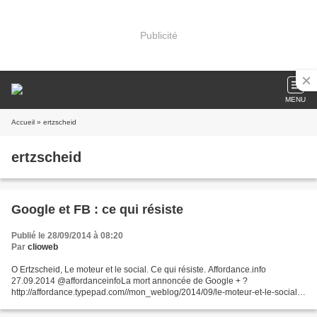
Publicité
MENU
Accueil
» ertzscheid
ertzscheid
Google et FB : ce qui résiste
Publié le 28/09/2014 à 08:20
Par
clioweb
O Ertzscheid, Le moteur et le social. Ce qui résiste. Affordance.info
27.09.2014 @affordanceinfoLa mort annoncée de Google + ?
http://affordance.typepad.com//mon_weblog/2014/09/le-moteur-et-le-social-
ce-qui-resiste-.html Google ne pourra jamais être un...