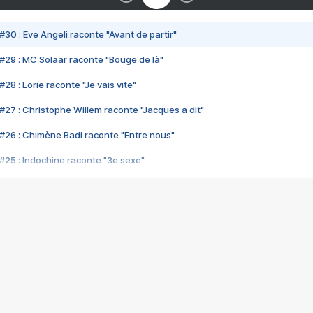
#30 : Eve Angeli raconte "Avant de partir"
#29 : MC Solaar raconte "Bouge de là"
28 : Lorie raconte "Je vais vite"
#27 : Christophe Willem raconte "Jacques a dit"
#26 : Chimène Badi raconte "Entre nous"
#25 : Indochine raconte "3e sexe"
#24 : Zaho raconte "C'est chelou"
#23 : Patrick Bruel raconte "Au café des délices"
#22 : Kyo raconte "Le chemin"
#21 : Nolwenn Leroy raconte "Cassé"
#20 : Patrick Hernandez raconte "Born to be alive"
#19 : Lorie raconte "Près de moi"