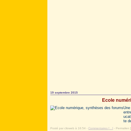
19 septembre 2015
Ecole numér
Une 
entr
ucat
te d
Posté par clioweb à 16:54 -
Commentaires [
…
]
- Permalien [