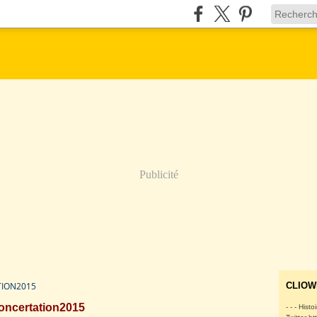
Publicité
ION2015
CLIOW
oncertation2015
- - - Histo