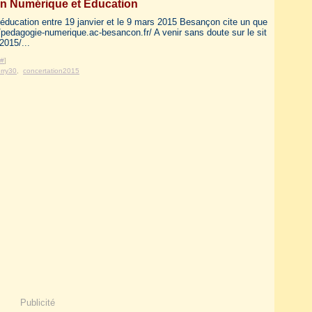
on Numérique et Education
l’éducation entre 19 janvier et le 9 mars 2015 Besançon cite un que
//pedagogie-numerique.ac-besancon.fr/ A venir sans doute sur le sit
2015/...
#
]
erry30
,
concertation2015
Publicité