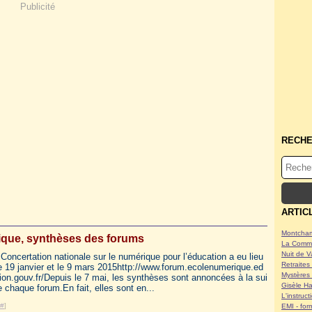
Publicité
RECH
ARTIC
Montcham
ique, synthèses des forums
La Commu
Nuit de V
Concertation nationale sur le numérique pour l’éducation a eu lieu
Retraites 
e 19 janvier et le 9 mars 2015http://www.forum.ecolenumerique.ed
Mystères 
ion.gouv.fr/Depuis le 7 mai, les synthèses sont annoncées à la sui
Gisèle Ha
e chaque forum.En fait, elles sont en...
L'instruc
#
]
EMI - form