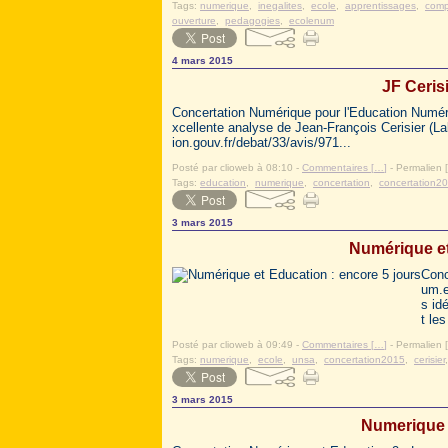
Tags:
numerique
,
inegalites
,
ecole
,
apprentissages
,
comp
ouverture
,
pedagogies
,
ecolenum
4 mars 2015
JF Ceris
Concertation Numérique pour l'Education Numériqu
xcellente analyse de Jean-François Cerisier (
ion.gouv.fr/debat/33/avis/971...
Posté par clioweb à 08:10 -
Commentaires [
…
]
- Permalien [
Tags:
education
,
numerique
,
concertation
,
concertation2
3 mars 2015
Numérique et
Conc
um.e
s id
t le
Posté par clioweb à 09:49 -
Commentaires [
…
]
- Permalien [
Tags:
numerique
,
ecole
,
unsa
,
concertation2015
,
cerisier
3 mars 2015
Numerique 