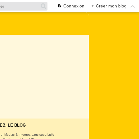
Connexion
+
Créer mon blog
EB, LE BLOG
ire, Medias & Internet, sans superlatifs - - - - - - - - - - - - - - - -