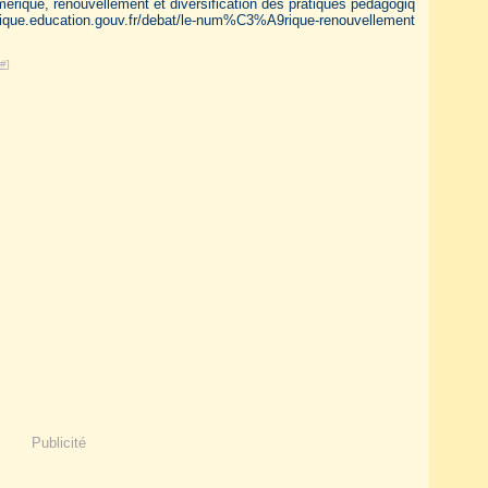
érique, renouvellement et diversification des pratiques pédagogiq
rique.education.gouv.fr/debat/le-num%C3%A9rique-renouvellement
#
]
Publicité