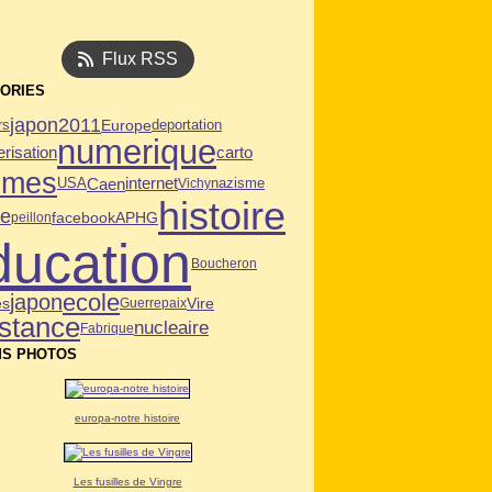
Flux RSS
ORIES
japon2011
deportation
Europe
rs
numerique
risation
carto
mmes
Caen
USA
internet
Vichy
nazisme
histoire
ie
facebook
APHG
peillon
ducation
Boucheron
ecole
japon
es
Vire
Guerre
paix
istance
nucleaire
Fabrique
S PHOTOS
europa-notre histoire
Les fusilles de Vingre