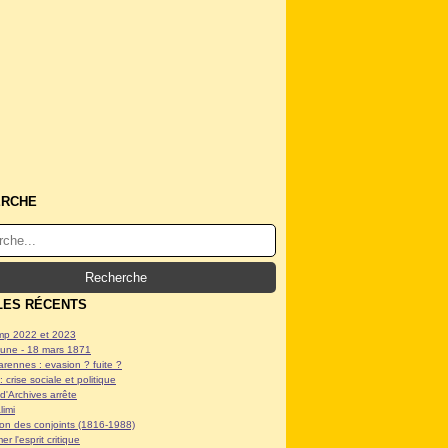
ERCHE
LES RÉCENTS
p 2022 et 2023
ne - 18 mars 1871
arennes : evasion ? fuite ?
: crise sociale et politique
d'Archives arrête
limi
tion des conjoints (1816-1988)
er l'esprit critique