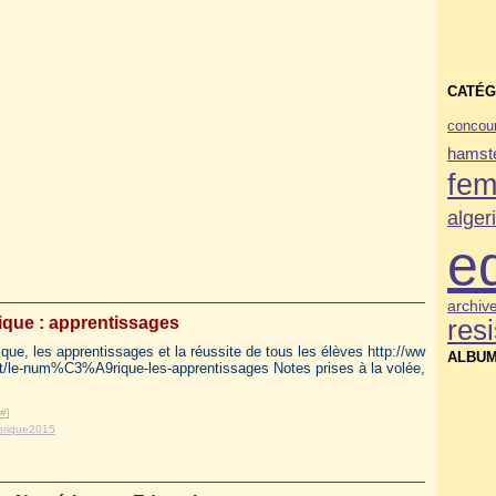
CATÉG
concou
hamste
fe
alger
e
archiv
que : apprentissages
res
ue, les apprentissages et la réussite de tous les élèves http://ww
ALBUM
t/le-num%C3%A9rique-les-apprentissages Notes prises à la volée,
#
]
rique2015