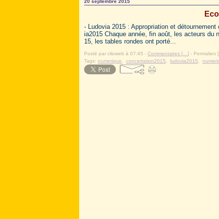
20 septembre 2015
Eco
- Ludovia 2015 : Appropriation et détournement 
ia2015 Chaque année, fin août, les acteurs du 
15, les tables rondes ont porté...
Posté par clioweb à 07:45 -
Commentaires [
…
]
- Permalien [
Tags:
numerique
,
concertation2015
,
ludovia2015
,
numeri