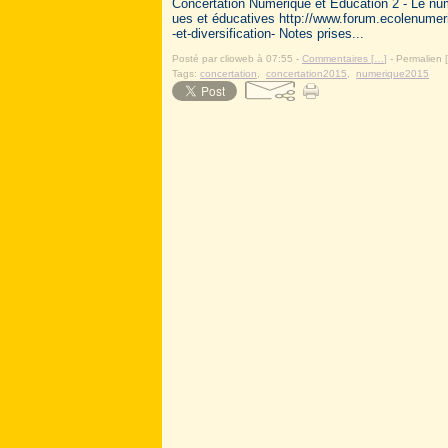
Concertation Numérique et Education 2 - Le num
ues et éducatives http://www.forum.ecolenume
-et-diversification- Notes prises...
Posté par clioweb à 07:55 -
Commentaires [
…
]
- Permalien [
Tags:
concertation
,
concertation2015
,
numerique2015