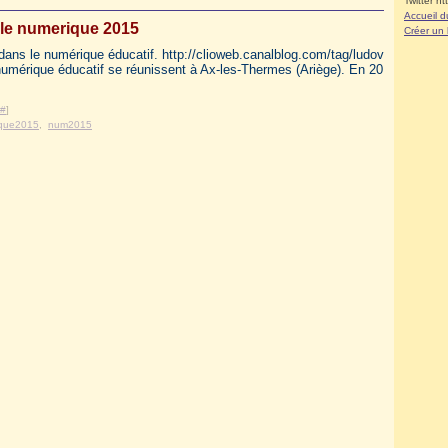
Twitter ht
Accueil d
le numerique 2015
Créer un
dans le numérique éducatif. http://clioweb.canalblog.com/tag/ludov
numérique éducatif se réunissent à Ax-les-Thermes (Ariège). En 20
#
]
que2015
,
num2015