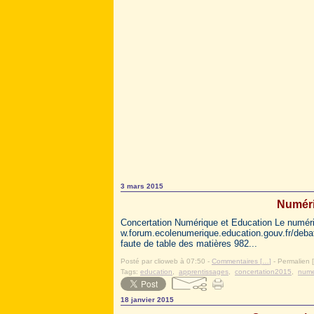
3 mars 2015
Numéri
Concertation Numérique et Education Le numériq
w.forum.ecolenumerique.education.gouv.fr/deba
faute de table des matières 982...
Posté par clioweb à 07:50 -
Commentaires [
…
]
- Permalien [
Tags:
education
,
apprentissages
,
concertation2015
,
nume
18 janvier 2015