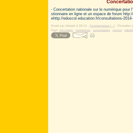
Concertati
- Concertation nationale sur le numérique pour 
stionnaire en ligne et un espace de forum http:
ehttp://eduscol.education.fr/consultations-2014-
Posté par clioweb à 08:10 -
Commentaires [
…
]
- Permalien [
Tags:
education
,
numerique
,
concertation
,
cnnum
,
julesf