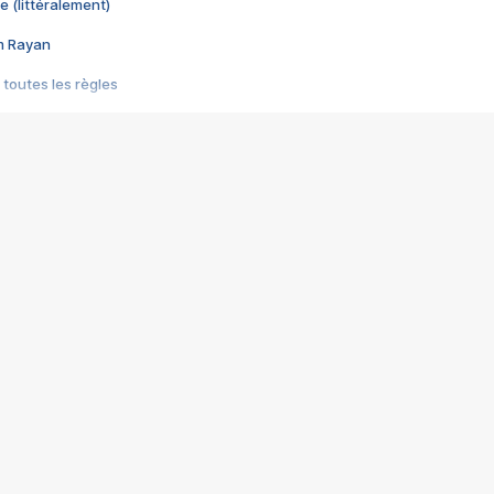
e (littéralement)
im Rayan
 toutes les règles
s les jeux vidéo
us choquant de Rockstar ? - Le scandale BULLY
e plus moche de Steam
du RÊVE tourne au CAUCHEMAR
pendant 8 heures
it… à tort
umiliés par un jeu vidéo
ire - Final Fantasy 8
ti un empire - Age of Empires
story DOFUS