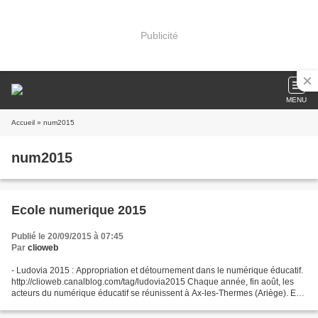
Publicité
MENU
Accueil
» num2015
num2015
Ecole numerique 2015
Publié le 20/09/2015 à 07:45
Par
clioweb
- Ludovia 2015 : Appropriation et détournement dans le numérique éducatif.
http://clioweb.canalblog.com/tag/ludovia2015 Chaque année, fin août, les
acteurs du numérique éducatif se réunissent à Ax-les-Thermes (Ariège). En
2015, les tables rondes ont porté...