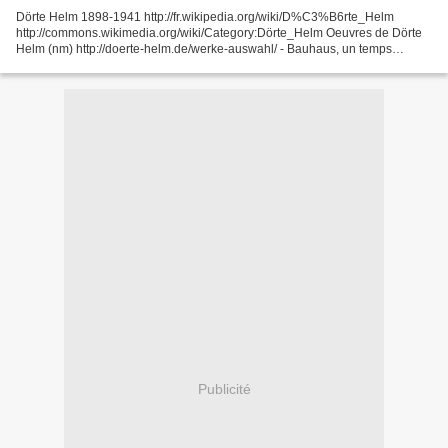
Dörte Helm 1898-1941 http://fr.wikipedia.org/wiki/D%C3%B6rte_Helm
http://commons.wikimedia.org/wiki/Category:Dörte_Helm Oeuvres de Dörte
Helm (nm) http://doerte-helm.de/werke-auswahl/ - Bauhaus, un temps
nouveau http://fr.wikipedia.org/wiki/Bauhaus_-_Un_temps_nouveau...
Publicité