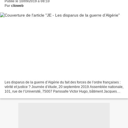
Publié le 10/09/2019 à 08:10
Par
clioweb
Les disparus de la guerre d’Algérie du fait des forces de l’ordre françaises :
vérité et justice ? Journée d’étude, 20 septembre 2019 Assemblée nationale,
101, rue de l’Université, 75007 Parissalle Victor Hugo, bâtiment Jacques
Chaban-Delmas http://histoirecoloniale.net/INSCRIPTION-A-LA-JOURNEE-
D-ETUDE-Les-disparus-de-la-guerre-d-Algerie-du-fait.html...