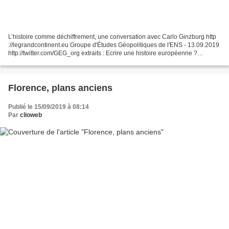
L’histoire comme déchiffrement, une conversation avec Carlo Ginzburg http
://legrandcontinent.eu Groupe d'Études Géopolitiques de l'ENS - 13.09.2019
http://twitter.com/GEG_org extraits : Ecrire une histoire européenne ?
(Europa notre Histoire) « … je...
Florence, plans anciens
Publié le 15/09/2019 à 08:14
Par
clioweb