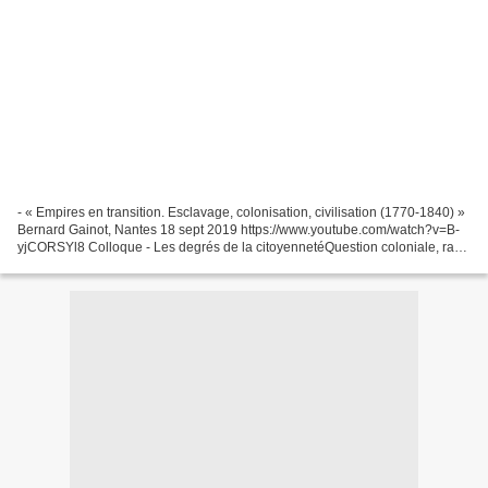
- « Empires en transition. Esclavage, colonisation, civilisation (1770-1840) »
Bernard Gainot, Nantes 18 sept 2019 https://www.youtube.com/watch?v=B-
yjCORSYl8 Colloque - Les degrés de la citoyennetéQuestion coloniale, race
et droitsCRHIA Nantes18 septembre...