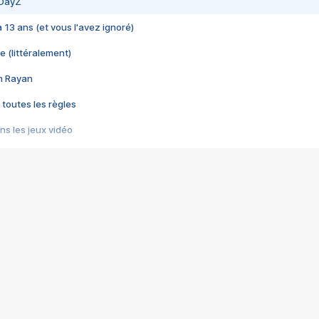
 DayZ
 a 13 ans (et vous l'avez ignoré)
e (littéralement)
im Rayan
 toutes les règles
s les jeux vidéo
us choquant de Rockstar ? - Le scandale BULLY
e plus moche de Steam
du RÊVE tourne au CAUCHEMAR
pendant 8 heures
it… à tort
umiliés par un jeu vidéo
ire - Final Fantasy 8