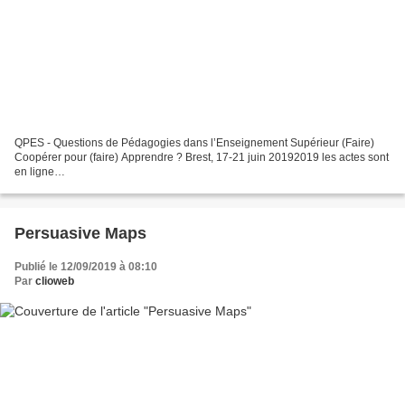
QPES - Questions de Pédagogies dans l’Enseignement Supérieur (Faire)
Coopérer pour (faire) Apprendre ? Brest, 17-21 juin 20192019 les actes sont
en ligne
https://qpes2019.sciencesconf.org/data/pages/ACTESQPES2019.pdf
Persuasive Maps
Publié le 12/09/2019 à 08:10
Par
clioweb