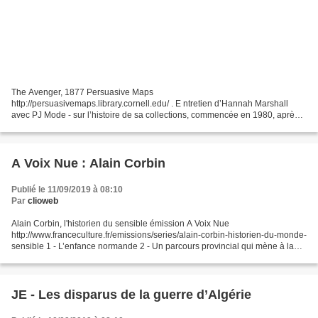
The Avenger, 1877 Persuasive Maps
http://persuasivemaps.library.cornell.edu/ . E ntretien d’Hannah Marshall
avec PJ Mode - sur l’histoire de sa collections, commencée en 1980, après
la visite de l’expo « Cartes et Figures de la Terre » à Paris - et sur...
A Voix Nue : Alain Corbin
Publié le 11/09/2019 à 08:10
Par
clioweb
Alain Corbin, l'historien du sensible émission A Voix Nue
http://www.franceculture.fr/emissions/series/alain-corbin-historien-du-monde-
sensible 1 - L’enfance normande 2 - Un parcours provincial qui mène à la
Sorbonne3 - Monde rural et société terrienne4...
JE - Les disparus de la guerre d’Algérie