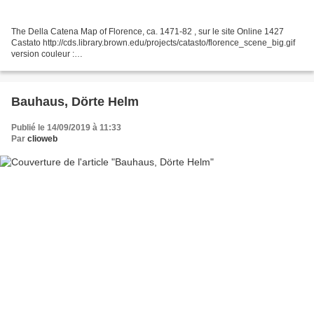
The Della Catena Map of Florence, ca. 1471-82 , sur le site Online 1427
Castato http://cds.library.brown.edu/projects/catasto/florence_scene_big.gif
version couleur :
http://www.welcometotuscany.it/images/Firenze_15sec_pianta Braun et
Hogenberg - Florence...
Bauhaus, Dörte Helm
Publié le 14/09/2019 à 11:33
Par
clioweb