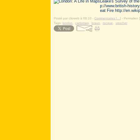
Leake's Survey of the 
p://www.british-histo
eat Fire http://en.wik
Posté par clioweb à 08:10 -
Commentaires [
…
]
- Permalien [
Tags:
london
,
cartomag
,
braun
,
rocque
,
visscher