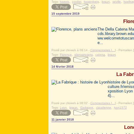
Tags:
historic
,
cordier
,
hogenberg
,
braun
,
seville
,
hoefna
15 septembre 2019
Flor
The Della Catena Map 
cds.library.brown.edu
ww.welcometotuscany
e...
Posté par clioweb à 08:14 -
Commentaires [
…
]
- Permalien [
Tags:
Florence
,
plansanciens
,
catena
,
braun
14 février 2018
La Fabr
histoire de Lyon
culture.fr/emis
xposition Lyon 
4)...
Posté par clioweb à 08:02 -
Commentaires [
…
]
- Permalien [
Tags:
Lyon
,
braun
,
Gadagne
,
claudienne
,
lyon1572
11 janvier 2018
Lond