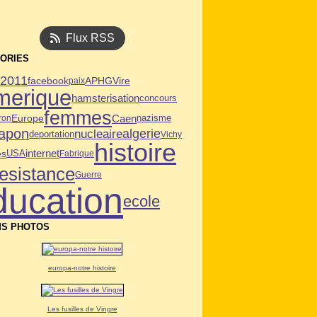
Flux RSS
ORIES
n2011
facebook
APHG
Vire
paix
merique
hamsterisation
concours
femmes
Caen
Europe
ron
nazisme
japon
algerie
nucleaire
deportation
Vichy
histoire
es
USA
internet
Fabrique
resistance
Guerre
ducation
ecole
S PHOTOS
europa-notre histoire
Les fusilles de Vingre