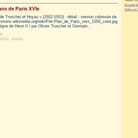
Twitter ht
Accueil d
ans de Paris XVIe
Créer un
 de Truschet et Hoyau » (1552-1553) - détail - version colorisée da
mons.wikimedia.org/wiki/File:Plan_de_Paris_vers_1550_color.jpg
ègne de Henri II / par Olivier Truschet et Germain...
#
]
is1572
,
truschet