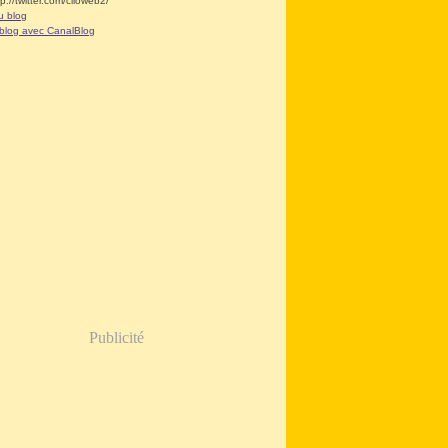
tp://twitter.com/clioweb2/
u blog
 blog avec CanalBlog
Publicité