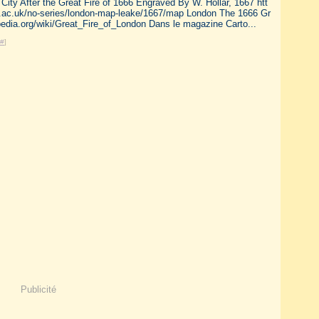
City After the Great Fire of 1666 Engraved By W. Hollar, 1667 htt
ry.ac.uk/no-series/london-map-leake/1667/map London The 1666 Gr
ipedia.org/wiki/Great_Fire_of_London Dans le magazine Carto...
#
]
Publicité