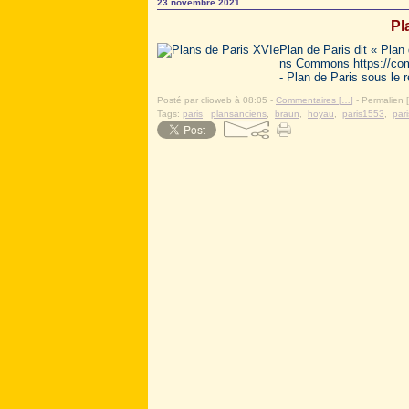
23 novembre 2021
Pl
Plan de Paris dit « Plan
ns Commons https://com
- Plan de Paris sous le r
Posté par clioweb à 08:05 -
Commentaires [
…
]
- Permalien [
Tags:
paris
,
plansanciens
,
braun
,
hoyau
,
paris1553
,
par