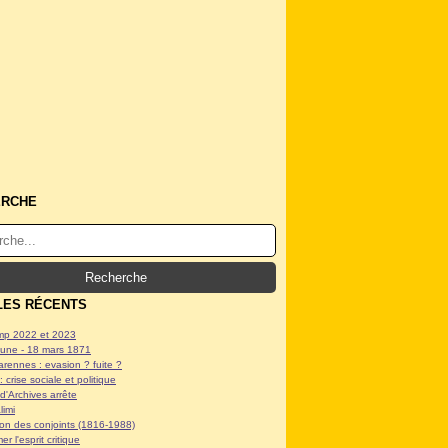
ERCHE
LES RÉCENTS
p 2022 et 2023
ne - 18 mars 1871
arennes : evasion ? fuite ?
: crise sociale et politique
d'Archives arrête
limi
tion des conjoints (1816-1988)
er l'esprit critique