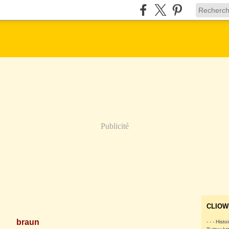
Publicité
CLIOW
braun
- - - Histo