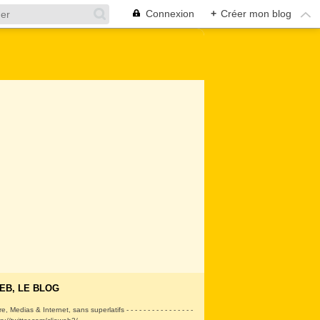
Connexion
+
Créer mon blog
EB, LE BLOG
ire, Medias & Internet, sans superlatifs - - - - - - - - - - - - - - - -