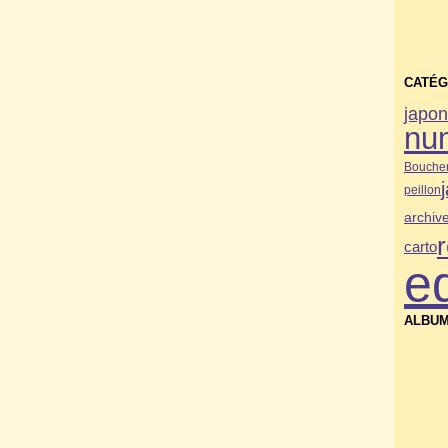
CATÉG
japo
nu
Bouche
peillon
archiv
carto
e
ALBUM