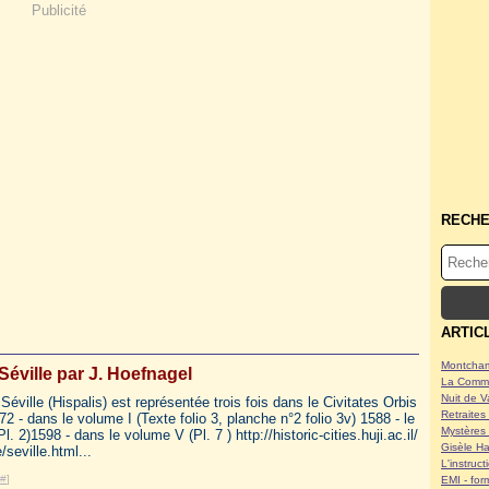
Publicité
RECH
ARTIC
Montcham
Séville par J. Hoefnagel
La Commu
Nuit de V
e Séville (Hispalis) est représentée trois fois dans le Civitates Orbis
Retraites 
2 - dans le volume I (Texte folio 3, planche n°2 folio 3v) 1588 - le
Mystères 
l. 2)1598 - dans le volume V (Pl. 7 ) http://historic-cities.huji.ac.il/
Gisèle Ha
/seville.html...
L'instruc
#
]
EMI - form