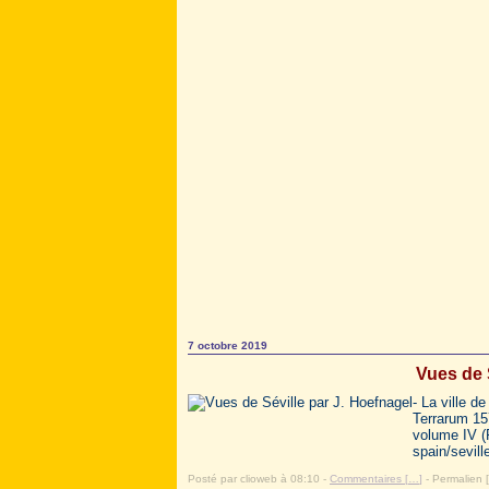
7 octobre 2019
Vues de 
- La ville d
Terrarum 157
volume IV (P
spain/seville
Posté par clioweb à 08:10 -
Commentaires [
…
]
- Permalien [