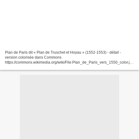
Plan de Paris dit « Plan de Truschet et Hoyau » (1552-1553) - détail -
version colorisée dans Commons
https://commons.wikimedia.org/wiki/File:Plan_de_Paris_vers_1550_color.jpg
- Plan de Paris sous le règne de Henri II / par Olivier Truschet et Germain...