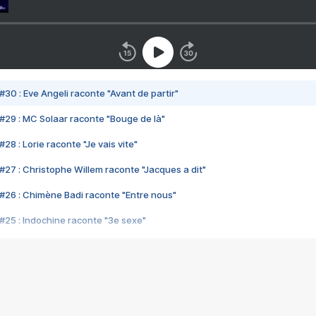
#30 : Eve Angeli raconte "Avant de partir"
#29 : MC Solaar raconte "Bouge de là"
28 : Lorie raconte "Je vais vite"
#27 : Christophe Willem raconte "Jacques a dit"
#26 : Chimène Badi raconte "Entre nous"
#25 : Indochine raconte "3e sexe"
#24 : Zaho raconte "C'est chelou"
#23 : Patrick Bruel raconte "Au café des délices"
#22 : Kyo raconte "Le chemin"