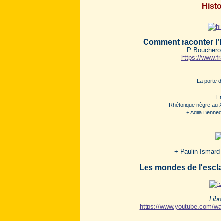
Histo
Comment raconter l’h
P Boucheron
https://www.fr
La porte 
F
Rhétorique nègre au 
+
Adila Benned
+ Paulin Ismard
Les mondes de l'escl
Libr
https://www.youtube.com/wa