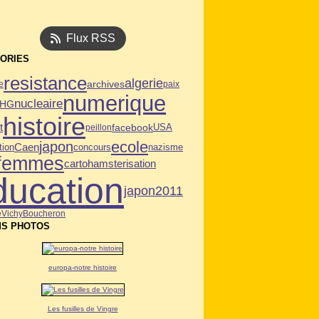
Flux RSS
ORIES
resistance
algerie
archives
e
paix
numerique
nucleaire
PHG
histoire
t
facebook
USA
peillon
ecole
japon
Caen
tion
concours
nazisme
femmes
carto
hamsterisation
ducation
japon2011
e
Vichy
Boucheron
S PHOTOS
europa-notre histoire
Les fusilles de Vingre