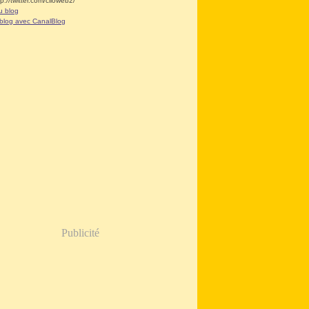
tp://twitter.com/clioweb2/
u blog
 blog avec CanalBlog
Publicité