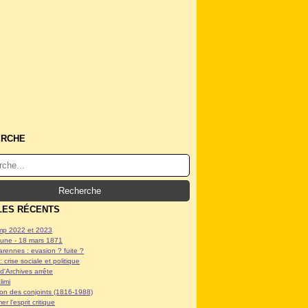
ERCHE
LES RÉCENTS
p 2022 et 2023
ne - 18 mars 1871
arennes : evasion ? fuite ?
: crise sociale et politique
d'Archives arrête
limi
tion des conjoints (1816-1988)
er l'esprit critique