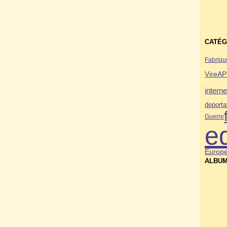
CATÉG
Fabriqu
Vire
A
interne
deporta
Guerre
e
Europ
ALBUM