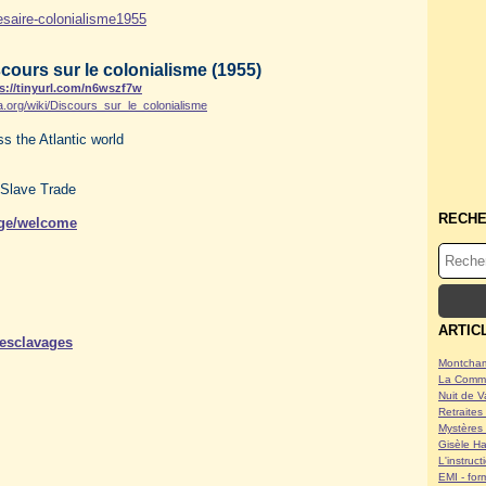
cours sur le colonialisme (1955)
s://tinyurl.com/n6wszf7w
dia.org/wiki/Discours_sur_le_colonialisme
s the Atlantic world
 Slave Trade
RECH
age/welcome
ARTIC
/esclavages
Montcham
La Commu
Nuit de V
Retraites 
Mystères 
Gisèle Ha
L'instruc
EMI - form