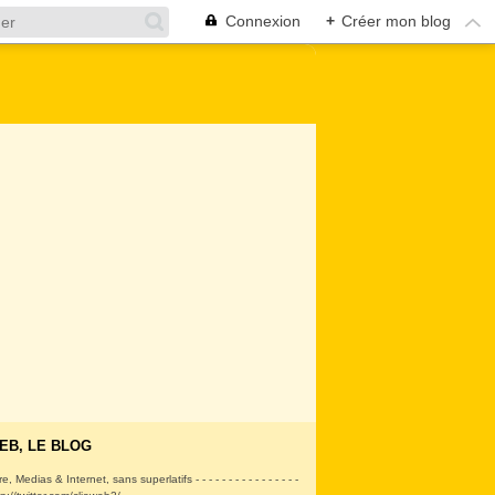
Connexion
+
Créer mon blog
EB, LE BLOG
ire, Medias & Internet, sans superlatifs - - - - - - - - - - - - - - - -