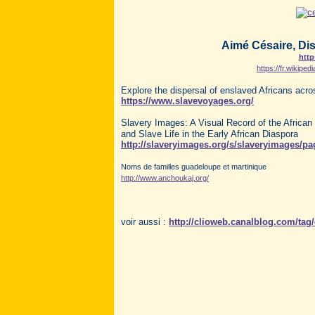
Aimé Césaire, Dis
http
https://fr.wikipe
Explore the dispersal of enslaved Africans acros
https://www.slavevoyages.org/
Slavery Images: A Visual Record of the African
and Slave Life in the Early African Diaspora
http://slaveryimages.org/s/slaveryimages/p
Noms de familles guadeloupe et martinique
http://www.anchoukaj.org/
voir aussi :
http://clioweb.canalblog.com/tag