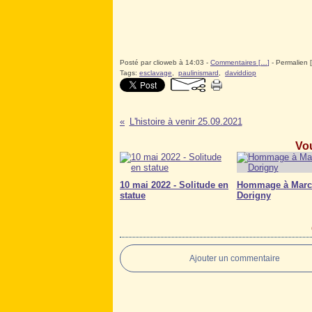
Posté par clioweb à 14:03 -
Commentaires [
…
]
- Permalien [
Tags:
esclavage
,
paulinismard
,
daviddiop
L'histoire à venir 25.09.2021
Vou
10 mai 2022 - Solitude en
Hommage à Marc
statue
Dorigny
Ajouter un commentaire