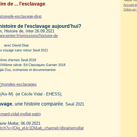
Twitter ht
ire de ... l'esclavage
Accueil d
Créer un
istoire de l'esclavage aujourd’hui?
, Histoire de, Inter 26.09.2021
anceinter.fr/emissions/histoire-de
avec David Diop:
du voyage sans retour Seuil 2021
rères d'armes Seuil 2018
XVIIIème siècle. Ed Classiques Garnier 2018
jaï-Zou, scénariste et documentariste
.
 (Aix-M) (et Cécile Vidal - EHESS),
avage
, une histoire comparée
. Seuil 2021
airie Mollat,
06.09.2021
tch?v=IOig_eUc1DI&ab_channel=librairiemollat