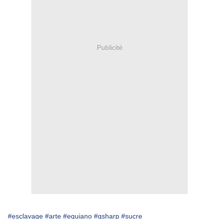
Publicité
#esclavage
#arte
#equiano
#gsharp
#sucre