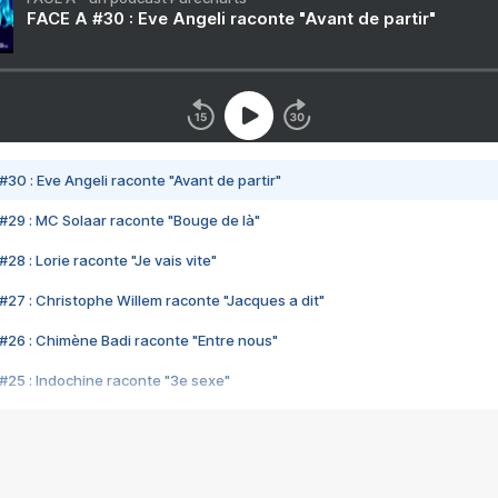
FACE A #30 : Eve Angeli raconte "Avant de partir"
#30 : Eve Angeli raconte "Avant de partir"
#29 : MC Solaar raconte "Bouge de là"
28 : Lorie raconte "Je vais vite"
#27 : Christophe Willem raconte "Jacques a dit"
#26 : Chimène Badi raconte "Entre nous"
#25 : Indochine raconte "3e sexe"
#24 : Zaho raconte "C'est chelou"
#23 : Patrick Bruel raconte "Au café des délices"