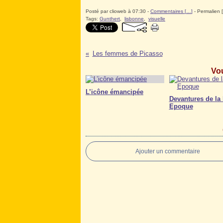
Posté par clioweb à 07:30 -
Commentaires [
…
]
- Permalien [
Tags:
Gunthert
,
lisbonne
,
visuelle
Les femmes de Picasso
Vou
L’icône émancipée
Devantures de la 
Epoque
Ajouter un commentaire