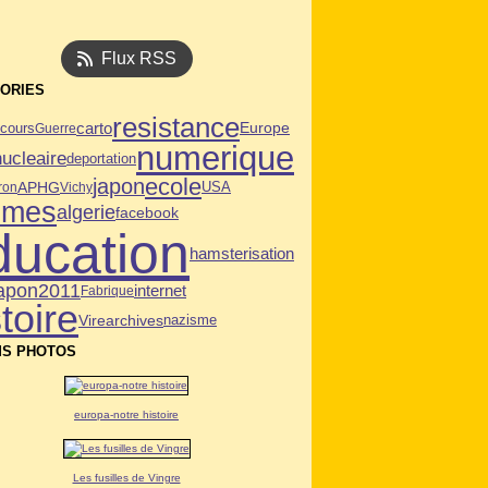
Flux RSS
ORIES
resistance
carto
Europe
cours
Guerre
numerique
nucleaire
deportation
ecole
japon
APHG
USA
ron
Vichy
mmes
algerie
facebook
ducation
hamsterisation
japon2011
internet
Fabrique
toire
Vire
archives
nazisme
S PHOTOS
europa-notre histoire
Les fusilles de Vingre