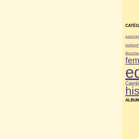
CATÉG
paix
con
peillon
Bouche
fe
e
Caen
his
ALBUM