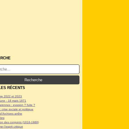
ERCHE
LES RÉCENTS
p 2022 et 2023
ne - 18 mars 1871
arennes : evasion ? fuite ?
: crise sociale et politique
d'Archives arrête
limi
tion des conjoints (1816-1988)
er l'esprit critique