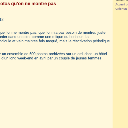
Twitter ht
hotos qu’on ne montre pas
Accueil d
Créer un
012
que l’on ne montre pas, que l’on n’a pas besoin de montrer, juste
arder dans un coin, comme une relique du bonheur. La
ridicule et vain maintes fois moqué, mais la réactivation périodique
 un ensemble de 500 photos archivées sur un ordi dans un hôtel
e d’un long week-end en avril par un couple de jeunes femmes