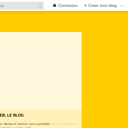
Connexion
+
Créer mon blog
EB, LE BLOG
ire, Medias & Internet, sans superlatifs - - - - - - - - - - - - - - - -