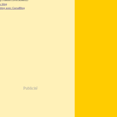
tp://twitter.com/clioweb2/
u blog
 blog avec CanalBlog
Publicité