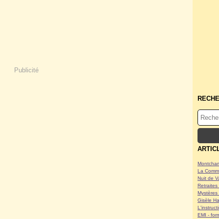
Publicité
RECH
ARTIC
Montcham
La Commu
Nuit de V
Retraites 
Mystères 
Gisèle Ha
L'instruc
EMI - form