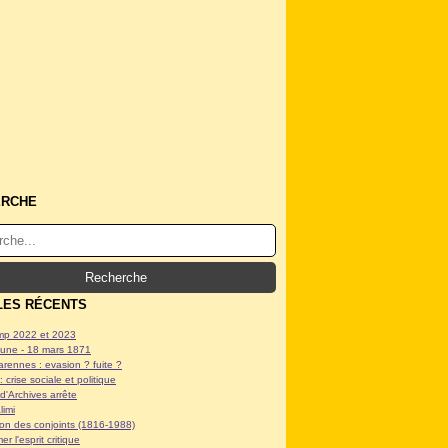
ERCHE
LES RÉCENTS
p 2022 et 2023
ne - 18 mars 1871
arennes : evasion ? fuite ?
: crise sociale et politique
d'Archives arrête
limi
tion des conjoints (1816-1988)
er l'esprit critique