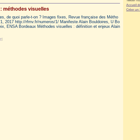
Twitter ht
Accueil d
: méthodes visuelles
Créer un
es, de quoi parle-t-on ? Images fixes, Revue française des Métho
1, 2017 http://rfmv.fr/numeros/1/ Manifeste Alain Bouldoires, U Bo
ix, ENSA Bordeaux Méthodes visuelles : définition et enjeux Alain
#
]