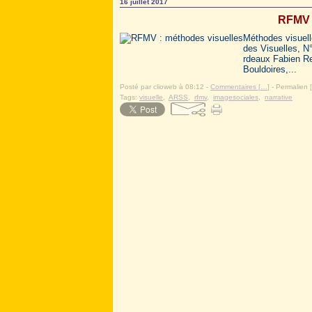
16 juillet 2017
RFMV 
Méthodes visuell
des Visuelles, N°
rdeaux Fabien Re
Bouldoires,...
Posté par clioweb à 08:12 -
Commentaires [
…
]
- Permalien [
Tags:
visuelle
,
ARSS
,
rfmv
,
imagesociales
,
narrative