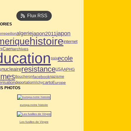
Flux RSS
ORIES
japon
algerie
japon2011
rre
peillon
histoire
merique
internet
Caen
archives
rs
ducation
ecole
paix
resistance
nucleaire
USA
APHG
e
mmes
facebook
Boucheron
nazisme
risation
deportation
carto
Europe
Vichy
S PHOTOS
europa-notre histoire
Les fusilles de Vingre