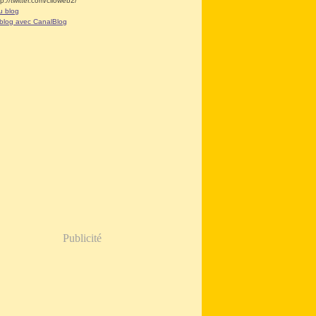
tp://twitter.com/clioweb2/
u blog
 blog avec CanalBlog
Publicité