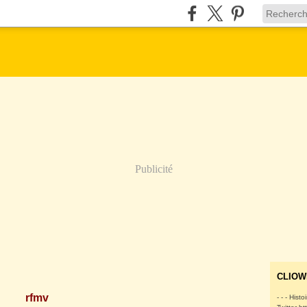
Publicité
CLIOW
rfmv
- - - Histo