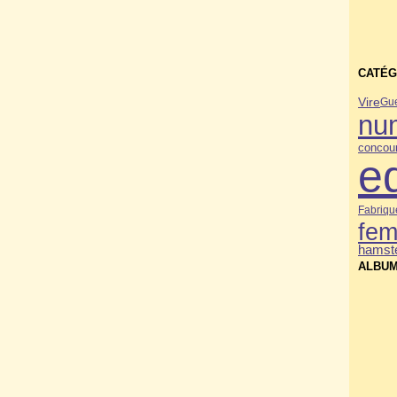
CATÉG
Vire
Gue
nu
concou
e
Fabriqu
fe
hamste
ALBUM