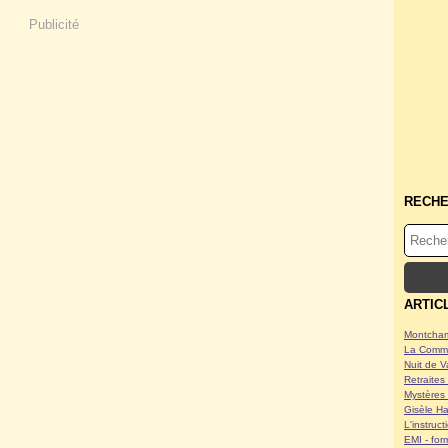
Publicité
RECH
ARTIC
Montcham
La Commu
Nuit de V
Retraites 
Mystères 
Gisèle Ha
L'instruc
EMI - form