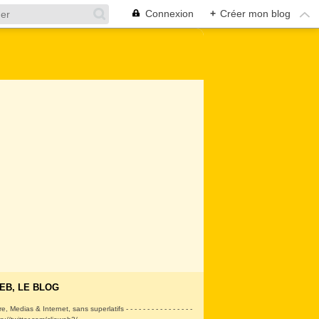
Connexion
+
Créer mon blog
EB, LE BLOG
ire, Medias & Internet, sans superlatifs - - - - - - - - - - - - - - - -