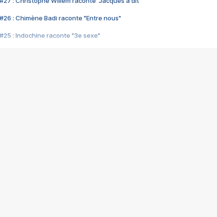
#27 : Christophe Willem raconte "Jacques a dit"
#26 : Chimène Badi raconte "Entre nous"
#25 : Indochine raconte "3e sexe"
#24 : Zaho raconte "C'est chelou"
#23 : Patrick Bruel raconte "Au café des délices"
#22 : Kyo raconte "Le chemin"
#21 : Nolwenn Leroy raconte "Cassé"
#20 : Patrick Hernandez raconte "Born to be alive"
#19 : Lorie raconte "Près de moi"
#18 : Michael Jones raconte "A nos actes manqués" (avec Jean-Jacque
#17 : Khaled raconte "Aïcha"
#16 : Corneille raconte "Parce qu'on vient de loin"
#15 : Indochine raconte "L'aventurier"