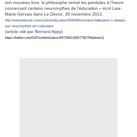
son nouveau livre, le philosophe remet les pendules à l’heure
concernant certains neuromythes de l'éducation » écrit Lisa-
Marie Gervais dans
Le Devoir
, 30 novembre 2013.
http://www.ledevoir.com/societe/education/394068/normand-baillargeon-s-attaque-
aux-neuromythes-de-l-education
(article cité par
Bernard Appy
)
https://twitter.com/GEFeminin/status/497306219057782784/photo/1
.