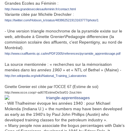
Grandes Ecoles au Féminin :
http://www.grandesecolesaufeminin.fr/contact.html
Variante citée par Michèle Drechsler :
https://twitter.com/Hobson_k/status/483862521913163777/photo/1
- Une version triangle monochrome de la pyramide existe sur le
web, attribuée à Ginette Grenier\Pedagogie differenciee (la
commission scolaire des affluents, c'est Repentigny, au nord de
Montréal).
http://www.csaffluents.qc.ca/im/PDF2005/references/pyramide_apprentissage.pdf
La source mentionnée : « recherches sur la mémorisation
menées
dans les années 1960
» et « NTL of Bethel » (Maine) -
http://en.wikipedia.org/wiki/National_Training_Laboratories
Ginette Grenier est citée par l'OCCE 67 (Estime de soi)
http://www.occe.coop/~ad67/EstimeDeSoi/01-2out.htm
- Will Thalheimer évoque les années 1940 : pour Michael
Molenda (Indiana U.) « the numbers may have been developed
as early as the 1940's by Paul John Phillips (Austin) who
developed training classes for the petroleum industry ».
« Many people now associate the bogus percentages with Dale's