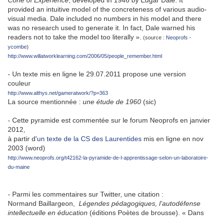
Cone of Experience
, developed in 1946 by Edgar Dale. It
provided an intuitive model of the concreteness of various audio-
visual media. Dale included no numbers in his model and there
was no research used to generate it. In fact, Dale warned his
readers not to take the model too literally ».
(source :
Neoprofs -
ycombe
)
http://www.willatworklearning.com/2006/05/people_remember.html
- Un texte mis en ligne le 29.07.2011 propose une version
couleur
http://www.althys.net/gameratwork/?p=363
La source mentionnée :
une étude de 1960
(sic)
- Cette pyramide est commentée sur le forum Neoprofs en janvier
2012,
à partir d'
un texte de la CS des Laurentides
mis en ligne en nov
2003 (word)
http://www.neoprofs.org/t42162-la-pyramide-de-l-apprentissage-selon-un-laboratoire-
du-maine
- Parmi les commentaires sur Twitter, une citation :
Normand Baillargeon,
Légendes pédagogiques, l’autodéfense
intellectuelle en éducation
(éditions Poètes de brousse). « Dans