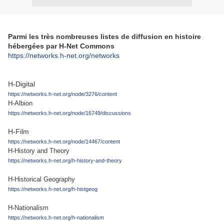
Parmi les très nombreuses listes de diffusion en histoire
hébergées par H-Net Commons
https://networks.h-net.org/networks
H-Digital
https://networks.h-net.org/node/3276/content
H-Albion
https://networks.h-net.org/node/16749/discussions
H-Film
https://networks.h-net.org/node/14467/content
H-History and Theory
https://networks.h-net.org/h-history-and-theory
H-Historical Geography
https://networks.h-net.org/h-histgeog
H-Nationalism
https://networks.h-net.org/h-nationalism