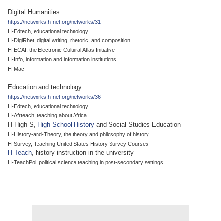
Digital Humanities
https://networks.h-net.org/networks/31
H-Edtech, educational technology.
H-DigiRhet, digital writing, rhetoric, and composition
H-ECAI, the Electronic Cultural Atlas Initiative
H-Info, information and information institutions.
H-Mac
Education and technology
https://networks.h-net.org/networks/36
H-Edtech, educational technology.
H-Afrteach, teaching about Africa.
H-High-S,
High School History
and Social Studies Education
H-History-and-Theory, the theory and philosophy of history
H-Survey, Teaching United States History Survey Courses
H-Teach
, history instruction in the university
H-TeachPol, political science teaching in post-secondary settings.
.