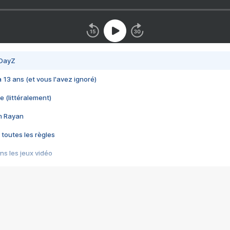
 DayZ
 a 13 ans (et vous l'avez ignoré)
e (littéralement)
im Rayan
 toutes les règles
s les jeux vidéo
us choquant de Rockstar ? - Le scandale BULLY
e plus moche de Steam
du RÊVE tourne au CAUCHEMAR
pendant 8 heures