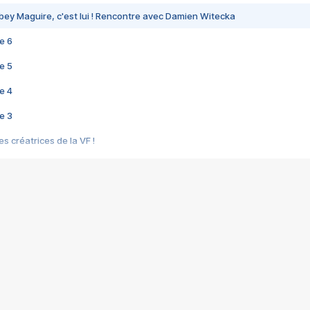
bey Maguire, c'est lui ! Rencontre avec Damien Witecka
e 6
e 5
e 4
e 3
s créatrices de la VF !
e 2
e 1
e Mektoub My Love arrive enfin ! Rencontre avec Shaïn Boumedine et Sal
i : après Toni en famille
elle réalise le bouleversant Dites lui que je l'aime
ais ! Rencontre autour de Vie privée de Rebecca Zlotowski