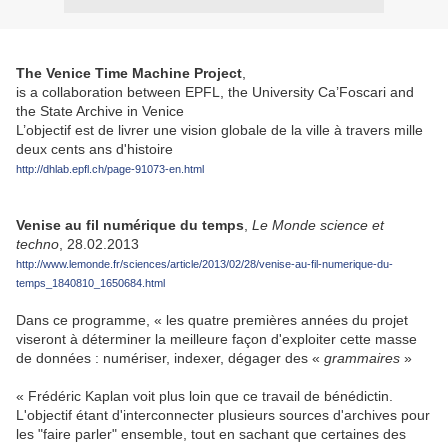
The Venice Time Machine Project
,
is a collaboration between EPFL, the University Ca’Foscari and
the State Archive in Venice
L’objectif est de livrer une vision globale de la ville à travers mille
deux cents ans d'histoire
http://dhlab.epfl.ch/page-91073-en.html
Venise au fil numérique du temps
,
Le Monde science et
techno
, 28.02.2013
http://www.lemonde.fr/sciences/article/2013/02/28/venise-au-fil-numerique-du-
temps_1840810_1650684.html
Dans ce programme, « les quatre premières années du projet
viseront à déterminer la meilleure façon d'exploiter cette masse
de données : numériser, indexer, dégager des «
grammaires
»
« Frédéric Kaplan voit plus loin que ce travail de bénédictin.
L'objectif étant d'interconnecter plusieurs sources d'archives pour
les "faire parler" ensemble, tout en sachant que certaines des