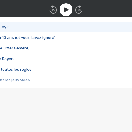
 DayZ
 a 13 ans (et vous l'avez ignoré)
e (littéralement)
im Rayan
 toutes les règles
s les jeux vidéo
us choquant de Rockstar ? - Le scandale BULLY
e plus moche de Steam
du RÊVE tourne au CAUCHEMAR
pendant 8 heures