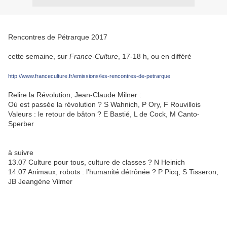
Rencontres de Pétrarque 2017
cette semaine, sur
France-Culture
, 17-18 h, ou en différé
http://www.franceculture.fr/emissions/les-rencontres-de-petrarque
Relire la Révolution, Jean-Claude Milner :
Où est passée la révolution ? S Wahnich, P Ory, F Rouvillois
Valeurs : le retour de bâton ? E Bastié, L de Cock, M Canto-
Sperber
à suivre
13.07 Culture pour tous, culture de classes ? N Heinich
14.07 Animaux, robots : l'humanité détrônée ? P Picq, S Tisseron,
JB Jeangène Vilmer
.