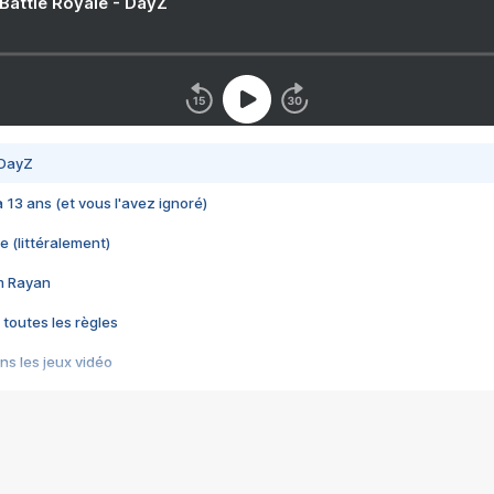
 Battle Royale - DayZ
 DayZ
 a 13 ans (et vous l'avez ignoré)
e (littéralement)
im Rayan
 toutes les règles
s les jeux vidéo
us choquant de Rockstar ? - Le scandale BULLY
e plus moche de Steam
du RÊVE tourne au CAUCHEMAR