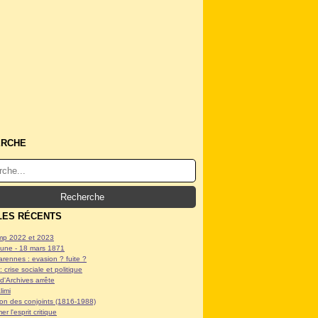
ERCHE
LES RÉCENTS
p 2022 et 2023
ne - 18 mars 1871
arennes : evasion ? fuite ?
: crise sociale et politique
d'Archives arrête
limi
tion des conjoints (1816-1988)
er l'esprit critique