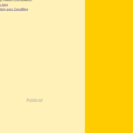
tp://twitter.com/clioweb2/
u blog
 blog avec CanalBlog
Publicité