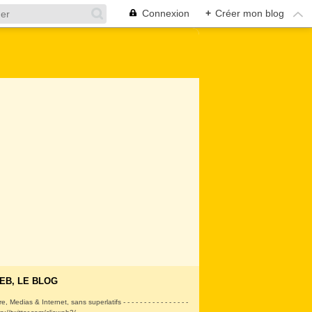
Connexion
+
Créer mon blog
EB, LE BLOG
ire, Medias & Internet, sans superlatifs - - - - - - - - - - - - - - - -