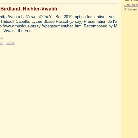
Twitter ht
Accueil d
Birdland, Richter-Vivaldi
Créer un
 http://youtu.be/ZowuIaD2pxY . Bac 2019, option facultative - sess
 Thibault Capelle, Lycée Blaise Pascal (Orsay) Présentation de l'é
tp://www.musique-orsay.fr/pages/menubac.html Recomposed by M
: Vivaldi, the Four...
#
]
ier
,
vivaldi