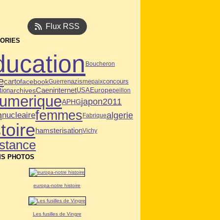
Flux RSS
ORIES
ducation
Boucheron
e
carto
facebook
Guerre
nazisme
paix
concours
Caen
tion
archives
internet
USA
Europe
peillon
umerique
japon2011
APHG
femmes
n
algerie
nucleaire
Fabrique
toire
hamsterisation
Vichy
istance
S PHOTOS
europa-notre histoire
Les fusilles de Vingre