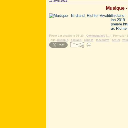
13 avril 2019
Musique - 
Birdland :
ion 2019 -
preuve ht
ax Richter 
Posté par clioweb à 08:20 -
Commentaires [
…
]
- Permalien [
Tags:
musique
,
birdland
,
capelle
,
facultative
,
richter
,
vern