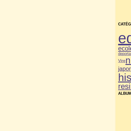
CATÉG
e
ecol
deporta
n
Vire
japo
his
res
ALBUM