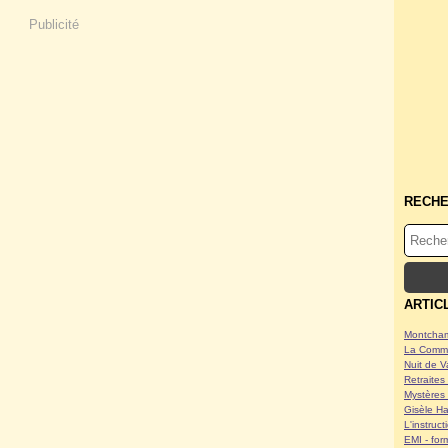
Publicité
RECH
ARTIC
Montcham
La Commu
Nuit de V
Retraites 
Mystères 
Gisèle Ha
L'instruc
EMI - form