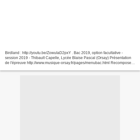
Birdland : http://youtu.be/ZowuIaD2pxY . Bac 2019, option facultative -
session 2019 - Thibault Capelle, Lycée Blaise Pascal (Orsay) Présentation
de l'épreuve http://www.musique-orsay.fr/pages/menubac.html Recomposed
by Max Richter : Vivaldi, the Four...