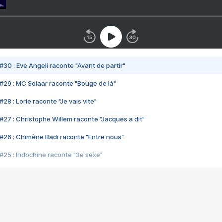
#30 : Eve Angeli raconte "Avant de partir"
#29 : MC Solaar raconte "Bouge de là"
28 : Lorie raconte "Je vais vite"
#27 : Christophe Willem raconte "Jacques a dit"
#26 : Chimène Badi raconte "Entre nous"
#25 : Indochine raconte "3e sexe"
#24 : Zaho raconte "C'est chelou"
#23 : Patrick Bruel raconte "Au café des délices"
#22 : Kyo raconte "Le chemin"