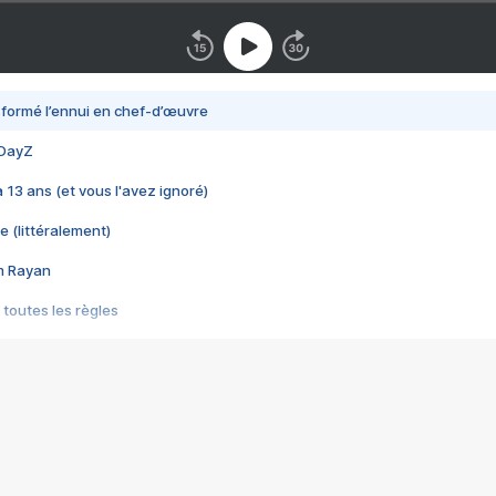
nsformé l’ennui en chef-d’œuvre
 DayZ
 a 13 ans (et vous l'avez ignoré)
e (littéralement)
im Rayan
 toutes les règles
s les jeux vidéo
us choquant de Rockstar ? - Le scandale BULLY
e plus moche de Steam
du RÊVE tourne au CAUCHEMAR