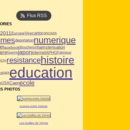
Flux RSS
ORIES
n2011
Vire
carto
Europe
concours
numerique
mmes
deportation
ie
facebook
hamsterisation
Boucheron
japon
aire
internet
APHG
Guerre
Fabrique
histoire
resistance
ichy
education
es
paix
ecole
Caen
USA
e
S PHOTOS
europa-notre histoire
Les fusilles de Vingre