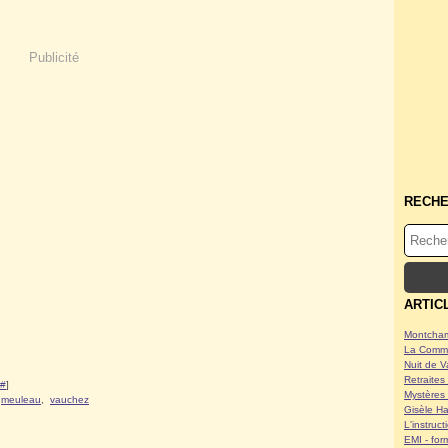
Publicité
RECH
ARTIC
Montcham
La Commu
Nuit de V
Retraites 
#
]
Mystères 
,
meuleau
,
vauchez
Gisèle Ha
L'instruc
EMI - form