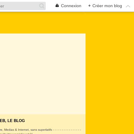
Connexion
+
Créer mon blog
EB, LE BLOG
ire, Medias & Internet, sans superlatifs - - - - - - - - - - - - - - - -