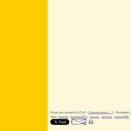
Posté par clioweb à 07:45 -
Commentaires [
…
]
- Permalien [
Tags:
histoire
,
bordas1971
,
haurez
,
lachiver
,
manuelHG