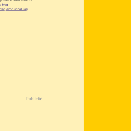
tp://twitter.com/clioweb2/
u blog
 blog avec CanalBlog
Publicité