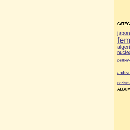
CATÉG
japo
fe
alger
nucle
peillon
V
archiv
nazism
ALBUM