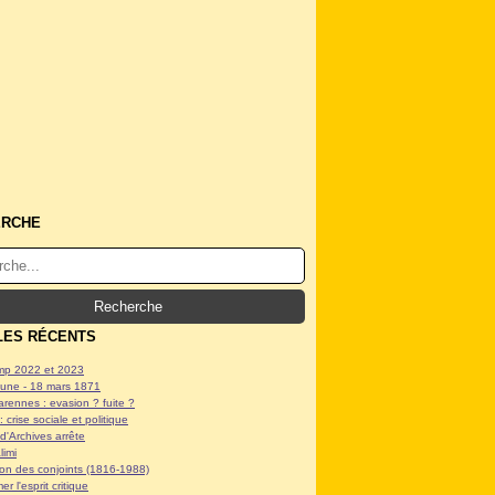
ERCHE
LES RÉCENTS
p 2022 et 2023
ne - 18 mars 1871
arennes : evasion ? fuite ?
: crise sociale et politique
d'Archives arrête
limi
tion des conjoints (1816-1988)
er l'esprit critique