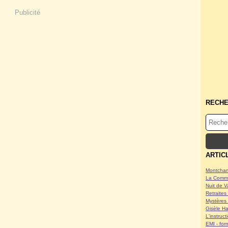
Publicité
RECH
ARTIC
Montcham
La Commu
Nuit de V
Retraites 
Mystères 
Gisèle Ha
L'instruc
EMI - form