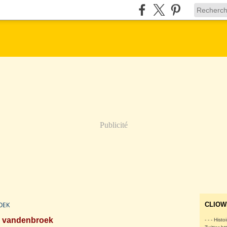
Publicité
OEK
CLIOW
vandenbroek
- - - Histo