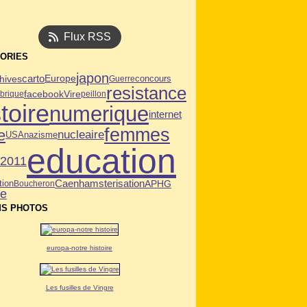
Flux RSS
ORIES
japon
hives
carto
Europe
Guerre
concours
resistance
facebook
Vire
brique
peillon
toire
numerique
internet
femmes
e
nucleaire
USA
nazisme
education
n2011
Caen
tion
hamsterisation
APHG
Boucheron
ie
S PHOTOS
europa-notre histoire
Les fusilles de Vingre