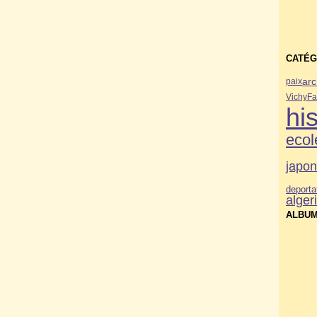
CATÉG
arc
paix
Vichy
Fa
his
ecol
japo
deporta
alger
ALBUM