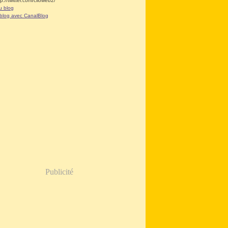
tp://twitter.com/clioweb2/
u blog
 blog avec CanalBlog
Publicité