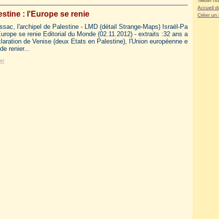
Twitter ht
Accueil d
estine : l'Europe se renie
Créer un
ssac, l'archipel de Palestine - LMD (détail Strange-Maps) Israël-Pa
'Europe se renie Editorial du Monde (02.11.2012) - extraits :32 ans a
claration de Venise (deux Etats en Palestine), l'Union européenne e
de renier...
#
]