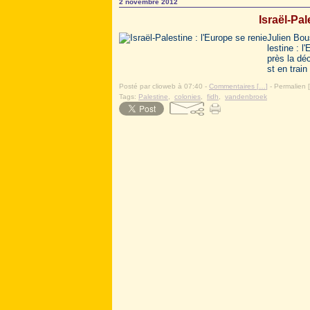
2 novembre 2012
Israël-Pal
Julien Bou
lestine : l
près la dé
st en train 
Posté par clioweb à 07:40 -
Commentaires [
…
]
- Permalien [
Tags:
Palestine
,
colonies
,
fidh
,
vandenbroek