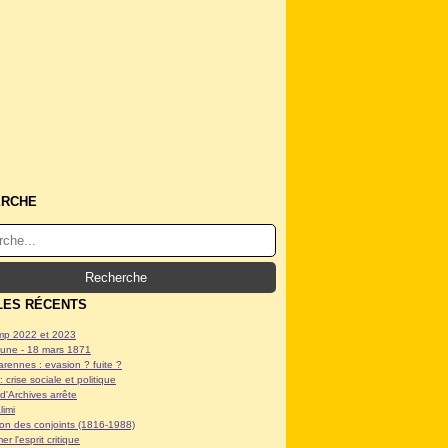
ERCHE
LES RÉCENTS
p 2022 et 2023
ne - 18 mars 1871
arennes : evasion ? fuite ?
: crise sociale et politique
d'Archives arrête
limi
tion des conjoints (1816-1988)
er l'esprit critique