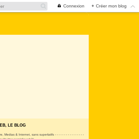
Connexion
+
Créer mon blog
EB, LE BLOG
ire, Medias & Internet, sans superlatifs - - - - - - - - - - - - - - - -