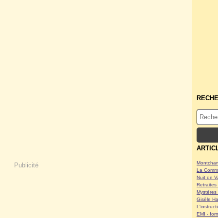
RECH
ARTIC
Montcham
Publicité
La Commu
Nuit de V
Retraites 
Mystères 
Gisèle Ha
L'instruc
EMI - form