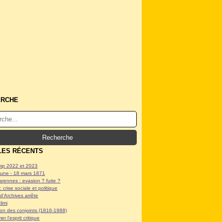
ERCHE
LES RÉCENTS
p 2022 et 2023
ne - 18 mars 1871
arennes : evasion ? fuite ?
: crise sociale et politique
d'Archives arrête
limi
tion des conjoints (1816-1988)
er l'esprit critique