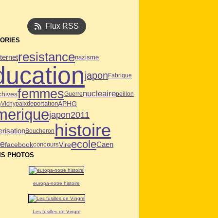
Flux RSS
ORIES
resistance
nternet
nazisme
ducation
japon
Fabrique
femmes
nucleaire
chives
Guerre
peillon
deportation
APHG
e
Vichy
paix
merique
japon2011
histoire
risation
Boucheron
ecole
ie
Caen
facebook
Vire
concours
S PHOTOS
europa-notre histoire
Les fusilles de Vingre