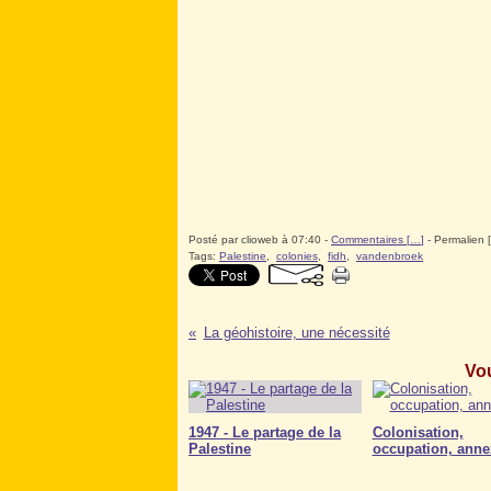
Posté par clioweb à 07:40 -
Commentaires [
…
]
- Permalien [
Tags:
Palestine
,
colonies
,
fidh
,
vandenbroek
La géohistoire, une nécessité
Vou
1947 - Le partage de la
Colonisation,
Palestine
occupation, anne