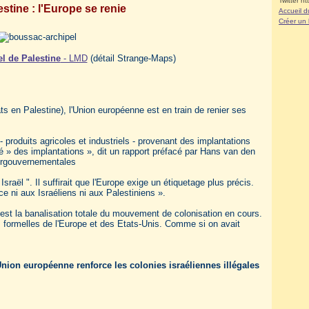
Twitter ht
estine : l'Europe se renie
Accueil d
Créer un
el de Palestine
- LMD
(détail Strange-Maps)
ts en Palestine), l'Union européenne est en train de renier ses
roduits agricoles et industriels - provenant des implantations
ité » des implantations », dit un rapport préfacé par Hans van den
tergouvernementales
raël ". Il suffirait que l'Europe exige un étiquetage plus précis.
vice ni aux Israéliens ni aux Palestiniens ».
st la banalisation totale du mouvement de colonisation en cours.
 formelles de l'Europe et des Etats-Unis. Comme si on avait
nion européenne renforce les colonies israéliennes illégales