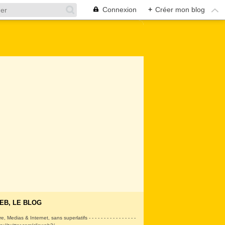
Connexion
+
Créer mon blog
EB, LE BLOG
ire, Medias & Internet, sans superlatifs - - - - - - - - - - - - - - - -