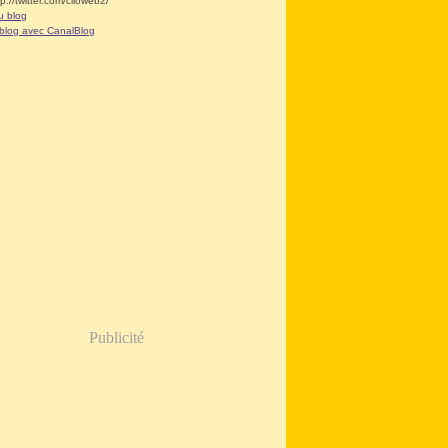
tp://twitter.com/clioweb2/
u blog
 blog avec CanalBlog
Publicité