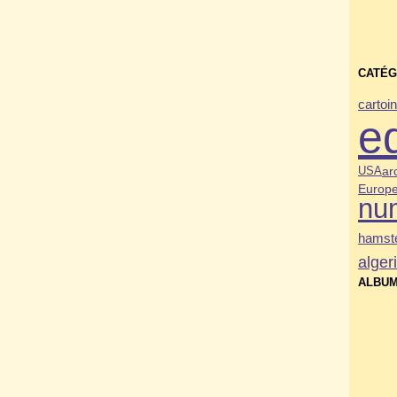
CATÉG
carto
i
e
USA
ar
Europ
nu
hamste
alger
ALBUM