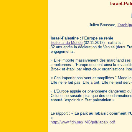
Israël-Pal
Julien Boussac,
l'archip
Israël-Palestine : l'Europe se renie
Editorial du Monde
(02.11.2012) - extraits :
32 ans après la déclaration de Venise (deux Eta
engagements.
« Elle importe massivement des marchandises - p
israéliennes. L'Europe soutient ainsi la « viabil
Broek et établi par vingt-deux organisations in
« Ces importations sont estampillées " Made in Is
Elle ne le fait pas. Elle a tort. Elle ne rend ser
« L'Europe appuie ce phénomène dangereux qu'e
Celui-ci ne suscite plus que des condamnations
enterré l'espoir d'un Etat palestinien ».
Le rapport : «
La paix au rabais : comment l’U
»
http://www.fidh.org/IMG/pdf/lapaix.pdf