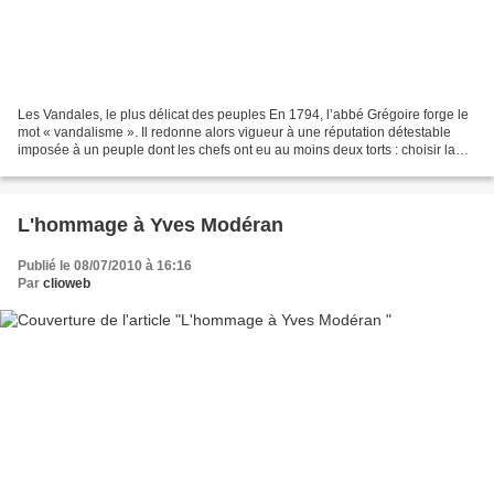
Les Vandales, le plus délicat des peuples En 1794, l’abbé Grégoire forge le
mot « vandalisme ». Il redonne alors vigueur à une réputation détestable
imposée à un peuple dont les chefs ont eu au moins deux torts : choisir la
version arienne du christianisme...
L'hommage à Yves Modéran
Publié le 08/07/2010 à 16:16
Par
clioweb