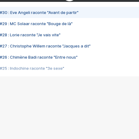
#30 : Eve Angeli raconte "Avant de partir"
#29 : MC Solaar raconte "Bouge de là"
28 : Lorie raconte "Je vais vite"
#27 : Christophe Willem raconte "Jacques a dit"
#26 : Chimène Badi raconte "Entre nous"
#25 : Indochine raconte "3e sexe"
#24 : Zaho raconte "C'est chelou"
#23 : Patrick Bruel raconte "Au café des délices"
#22 : Kyo raconte "Le chemin"
#21 : Nolwenn Leroy raconte "Cassé"
#20 : Patrick Hernandez raconte "Born to be alive"
#19 : Lorie raconte "Près de moi"