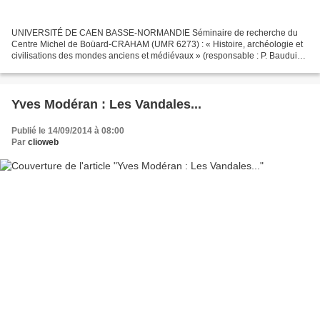
UNIVERSITÉ DE CAEN BASSE-NORMANDIE Séminaire de recherche du
Centre Michel de Boüard-CRAHAM (UMR 6273) : « Histoire, archéologie et
civilisations des mondes anciens et médiévaux » (responsable : P. Bauduin)
Séminaire d’Histoire antique (UE 5145H4)
https://www.unicaen.fr/crahm/spip.php?article801...
Yves Modéran : Les Vandales...
Publié le 14/09/2014 à 08:00
Par
clioweb