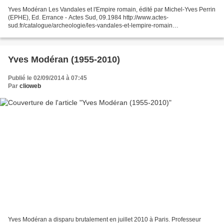
Yves Modéran Les Vandales et l'Empire romain, édité par Michel-Yves Perrin
(EPHE), Ed. Errance - Actes Sud, 09.1984 http://www.actes-
sud.fr/catalogue/archeologie/les-vandales-et-lempire-romain
http://www.librairie-epona.fr/nouveautes/les-vandales-et-l-empire-
romain.html...
Yves Modéran (1955-2010)
Publié le 02/09/2014 à 07:45
Par
clioweb
Yves Modéran a disparu brutalement en juillet 2010 à Paris. Professeur