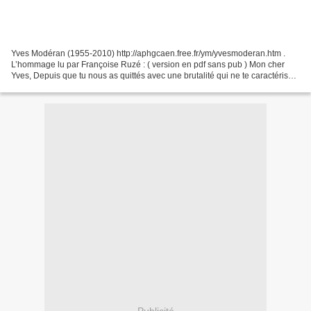
Yves Modéran (1955-2010) http://aphgcaen.free.fr/ym/yvesmoderan.htm .
L’hommage lu par Françoise Ruzé : ( version en pdf sans pub ) Mon cher
Yves, Depuis que tu nous as quittés avec une brutalité qui ne te caractérisait
vraiment pas, je m’interroge :...