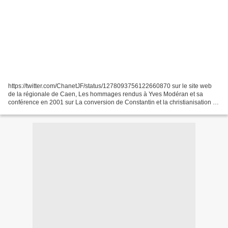
https://twitter.com/ChanetJF/status/1278093756122660870 sur le site web
de la régionale de Caen, Les hommages rendus à Yves Modéran et sa
conférence en 2001 sur La conversion de Constantin et la christianisation de
l'empire romai n http://aphgcaen.free.fr/ym/yvesmoderan.htm...