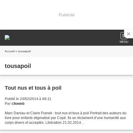
Publicité
MENU
Accueil
» tousapoil
tousapoil
Tout nus et tous à poil
Publié le 24/02/2014 à 08:11
Par
clioweb
Marc Daniau et Claire Franek : tout nus et tous à poil Portrait des auteurs du
livre pour enfants stigmatisé par Copé. Ils se réclament d’une humanité aux
corps divers et acceptés. Libération 21.02.2014
http://next.liberation.fr/sexe/2014/02/19/marc-daniau-et-claire-franek-tout-
nus-et-tous-a-poil_981440...