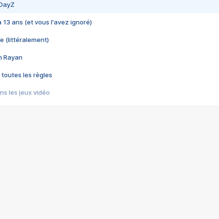
 DayZ
 a 13 ans (et vous l'avez ignoré)
e (littéralement)
im Rayan
 toutes les règles
s les jeux vidéo
us choquant de Rockstar ? - Le scandale BULLY
e plus moche de Steam
du RÊVE tourne au CAUCHEMAR
pendant 8 heures
it… à tort
umiliés par un jeu vidéo
ire - Final Fantasy 8