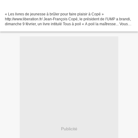
« Les livres de jeunesse à brûler pour faire plaisir à Copé »
http://www.liberation.fr/ Jean-François Copé, le président de l'UMP a brandi,
dimanche 9 février, un livre intitulé Tous à poil « A poil la maîtresse... Vous
voyez, c'est bien pour l'autorité...
Publicité