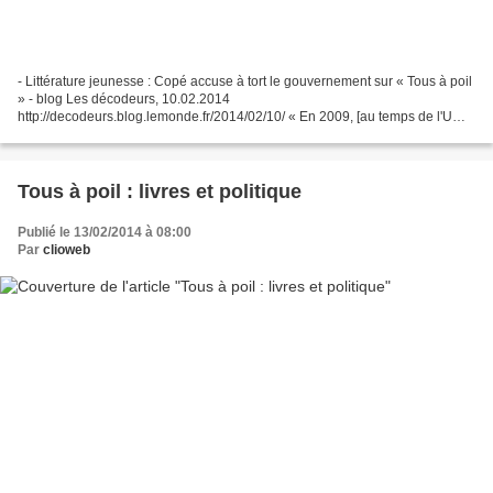
- Littérature jeunesse : Copé accuse à tort le gouvernement sur « Tous à poil
» - blog Les décodeurs, 10.02.2014
http://decodeurs.blog.lemonde.fr/2014/02/10/ « En 2009, [au temps de l'UMP
était au pouvoir], la chargée de mission pour l’égalité hommes-femmes...
Tous à poil : livres et politique
Publié le 13/02/2014 à 08:00
Par
clioweb