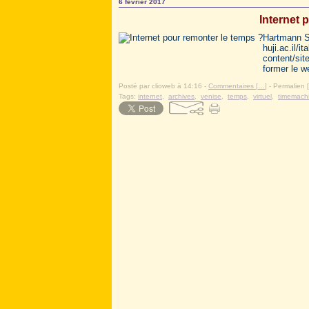
6 février 2017
Internet 
Hartmann Sc
huji.ac.il/
content/sit
former le w
Posté par clioweb à 14:16 -
Commentaires [
…
]
- Permalien [
Tags:
internet
,
archives
,
venise
,
temps
,
virtuel
,
timemach