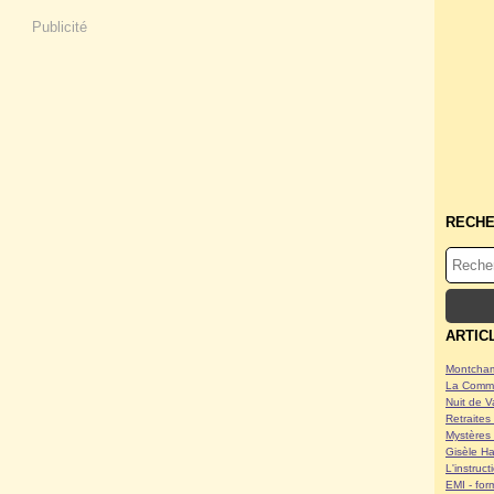
Publicité
RECH
ARTIC
Montcham
La Commu
Nuit de V
Retraites 
Mystères 
Gisèle Ha
L'instruc
EMI - form