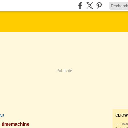
Publicité
NE
CLIOW
timemachine
- - - Histo