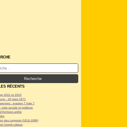
ERCHE
LES RÉCENTS
p 2022 et 2023
ne - 18 mars 1871
arennes : evasion ? fuite ?
: crise sociale et politique
d'Archives arrête
limi
tion des conjoints (1816-1988)
er l'esprit critique