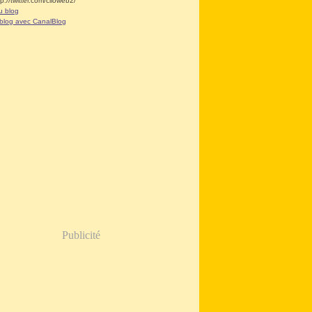
tp://twitter.com/clioweb2/
u blog
 blog avec CanalBlog
Publicité