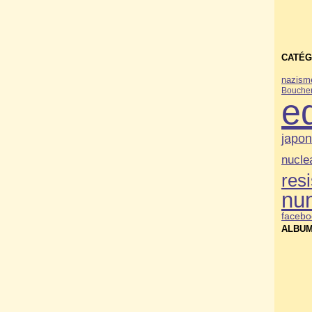
CATÉG
nazism
Bouche
e
japo
nucle
res
nu
facebo
ALBUM