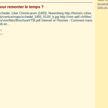
Twitter ht
Accueil d
pour remonter le temps ?
Créer un
hedel, Liber Chronicarum (1493), Nuremberg http://historic-cities.
italy/venice/maps/schedel_1493_XLIIII_b.jpg http://vtm.epfl.ch/files/
es/vtm/files/BrochureVTM.pdf Internet et l'histoire - Comment trans
eb en...
#
]
ine