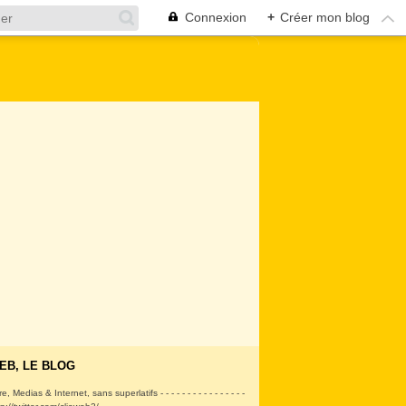
Connexion
+
Créer mon blog
EB, LE BLOG
ire, Medias & Internet, sans superlatifs - - - - - - - - - - - - - - - -