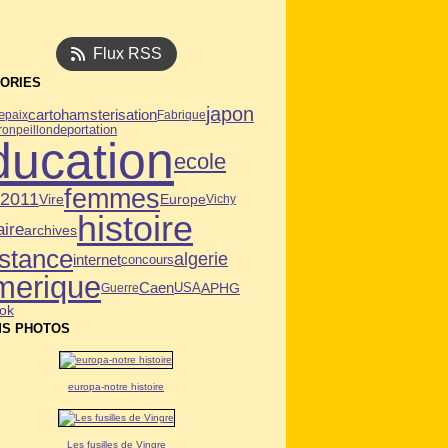
Flux RSS
ORIES
japon
carto
hamsterisation
e
paix
Fabrique
deportation
ron
peillon
ducation
ecole
femmes
n2011
Vire
Europe
Vichy
histoire
aire
archives
istance
algerie
internet
concours
merique
Caen
USA
APHG
Guerre
ok
S PHOTOS
europa-notre histoire
Les fusilles de Vingre