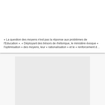
« La question des moyens n'est pas la réponse aux problèmes de
l'Education ». « Déployant des trésors de rhétorique, le ministère évoque «
l'optimisation » des moyens, leur « rationalisation » et le « renforcement de
leur efficience » (sic). Traduire:...