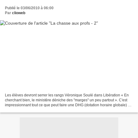
Publié le 03/06/2010 à 06:00
Par
clioweb
Les élèves devront serrer les rangs Véronique Soulé dans Libération « En
cherchant bien, le ministère déniche des "marges" un peu partout ». C'est
impressionnant tout ce que peut faire une DHG (dotation horaire globale) en
termes de réduction de moyens...