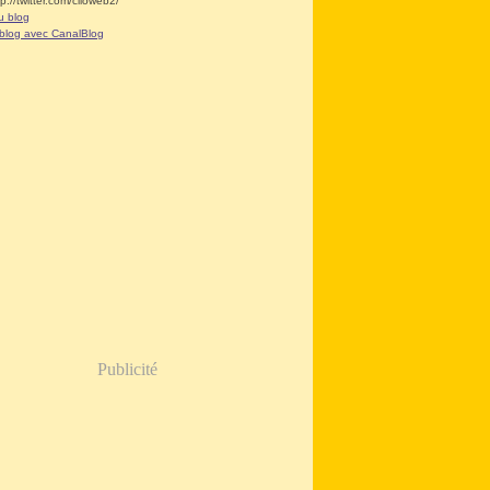
tp://twitter.com/clioweb2/
u blog
 blog avec CanalBlog
Publicité