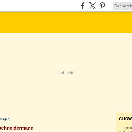
Publicité
RMANN
CLIOW
schneidermann
- - - Histo