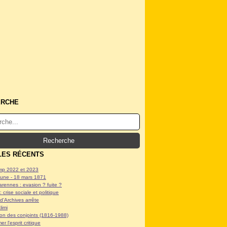
ERCHE
LES RÉCENTS
p 2022 et 2023
ne - 18 mars 1871
arennes : evasion ? fuite ?
: crise sociale et politique
d'Archives arrête
limi
tion des conjoints (1816-1988)
er l'esprit critique