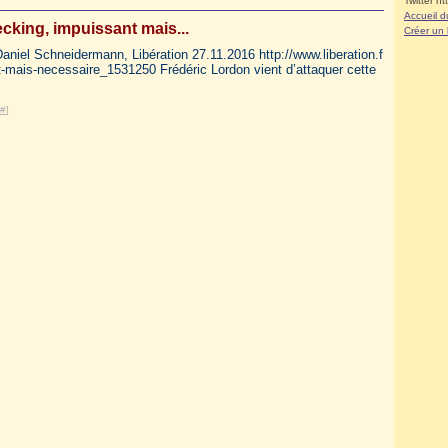
Twitter ht
Accueil d
ecking, impuissant mais...
Créer un
aniel Schneidermann, Libération 27.11.2016 http://www.liberation.f
t-mais-necessaire_1531250 Frédéric Lordon vient d’attaquer cette
#
]