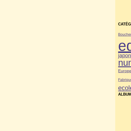
CATÉG
Bouche
e
japo
nu
Europ
Fabriqu
ecol
ALBUM