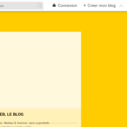
Connexion
+
Créer mon blog
EB, LE BLOG
ire, Medias & Internet, sans superlatifs - - - - - - - - - - - - - - - -