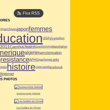
Flux RSS
ORIES
femmes
japon
archives
ron
ducation
USA
Vire
peillon
n2011
nucleaire
Caen
deportation
Guerre
Vichy
merique
algerie
hamsterisation
resistance
APHG
carto
e
nazisme
histoire
facebook
e
paix
concours
e
internet
S PHOTOS
europa-notre histoire
Les fusilles de Vingre