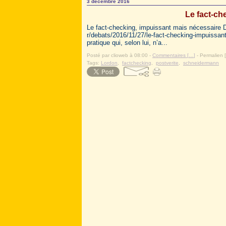
3 décembre 2016
Le fact-ch
Le fact-checking, impuissant mais nécessaire D
r/debats/2016/11/27/le-fact-checking-impuissan
pratique qui, selon lui, n’a...
Posté par clioweb à 08:00 -
Commentaires [
…
]
- Permalien [
Tags:
Lordon
,
factchecking
,
postverite
,
schneidermann