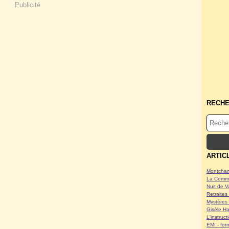
Publicité
RECH
ARTIC
Montcham
La Commu
Nuit de V
Retraites 
Mystères 
Gisèle Ha
L'instruc
EMI - form