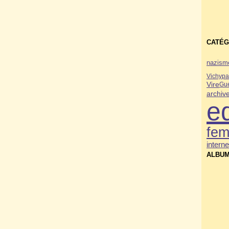
CATÉG
nazism
Vichy
pa
Vire
Gue
archiv
e
fe
interne
ALBUM