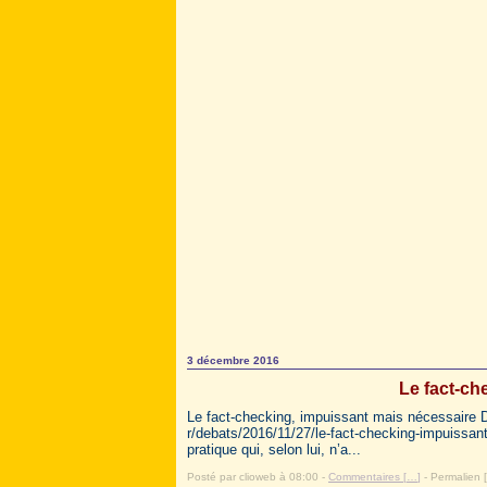
3 décembre 2016
Le fact-ch
Le fact-checking, impuissant mais nécessaire D
r/debats/2016/11/27/le-fact-checking-impuissan
pratique qui, selon lui, n’a...
Posté par clioweb à 08:00 -
Commentaires [
…
]
- Permalien [