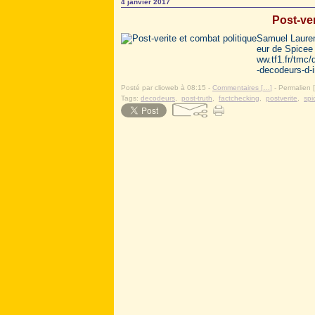
4 janvier 2017
Post-ver
Samuel Lauren
eur de Spicee
ww.tf1.fr/tmc
-decodeurs-d-i
Posté par clioweb à 08:15 -
Commentaires [
…
]
- Permalien [
Tags:
decodeurs
,
post-truth
,
factchecking
,
postverite
,
spi