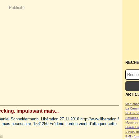
Publicité
RECH
ARTIC
Montcham
La Commu
ecking, impuissant mais...
Nuit de V
Retraites 
aniel Schneidermann, Libération 27.11.2016 http://www.liberation.f
Mystères 
t-mais-necessaire_1531250 Frédéric Lordon vient d’attaquer cette
Gisèle Ha
L'instruc
#
]
EMI - form