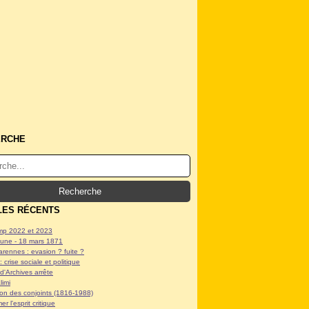
ERCHE
LES RÉCENTS
p 2022 et 2023
ne - 18 mars 1871
arennes : evasion ? fuite ?
: crise sociale et politique
d'Archives arrête
limi
tion des conjoints (1816-1988)
er l'esprit critique