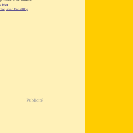
tp://twitter.com/clioweb2/
u blog
 blog avec CanalBlog
Publicité