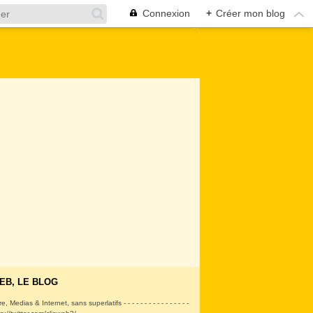
Connexion
+
Créer mon blog
EB, LE BLOG
ire, Medias & Internet, sans superlatifs - - - - - - - - - - - - - - - -