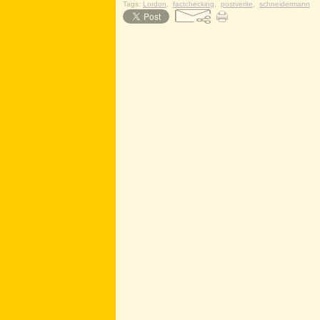
Tags:
Lordon
,
factchecking
,
postverite
,
schneidermann