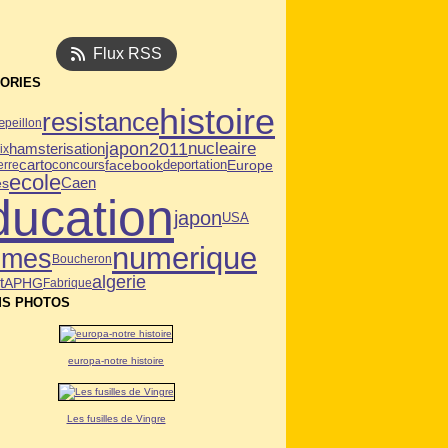
Flux RSS
ORIES
histoire
resistance
e
peillon
japon2011
nucleaire
hamsterisation
ix
carto
facebook
deportation
Europe
rre
concours
ecole
Caen
es
ducation
japon
USA
numerique
mmes
Boucheron
algerie
t
APHG
Fabrique
S PHOTOS
europa-notre histoire
Les fusilles de Vingre