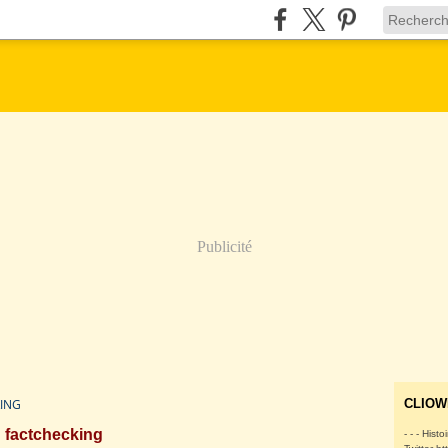
Publicité
ING
CLIOW
factchecking
- - - Histo